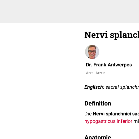
Nervi splanc
Dr. Frank Antwerpes
Arzt | Ärztin
Englisch
: sacral splanch
Definition
Die
Nervi splanchnici sa
hypogastricus inferior
mi
Anatomie