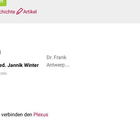
en
chichte
Artikel
Dr. Frank
Antwerpes,
ed. Jannik Winter
Dr. rer. nat.
rztin
Jonas
Keiler + 2
e verbinden den
Plexus