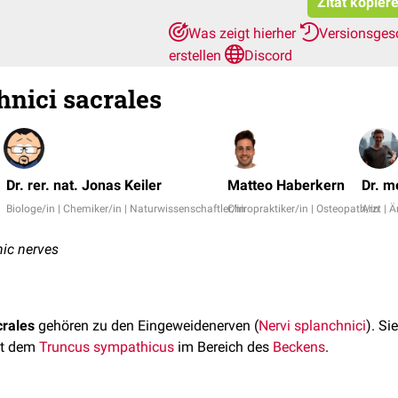
Zitat kopier
Was zeigt hierher
Versionsges
erstellen
Discord
hnici sacrales
Dr. rer. nat. Jonas Keiler
Matteo Haberkern
Dr. m
Biologe/in | Chemiker/in | Naturwissenschaftler/in
Chiropraktiker/in | Osteopath/in
Arzt | Ä
nic nerves
crales
gehören zu den Eingeweidenerven (
Nervi splanchnici
). Si
t dem
Truncus sympathicus
im Bereich des
Beckens
.