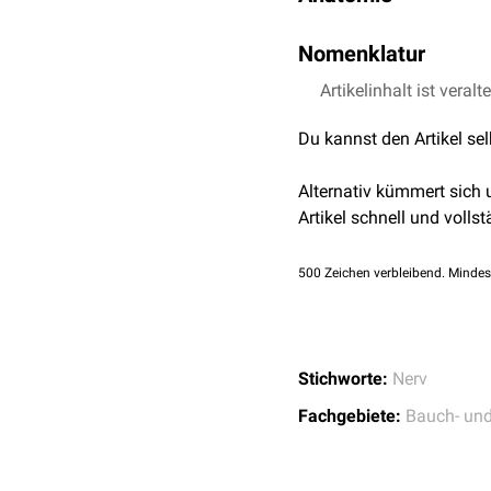
Die Nervi splanchnici s
Nomenklatur
ipsilateralen
Plexus hypog
Entgegen der Bezeichnun
Artikelinhalt ist veralt
Die Nervi splanchnici sa
Rückenmarksegmenten (
sympathischen Fasern 
Du kannst den Artikel se
intermediolateralis
) im
S
parasympathische
Faser
sich insofern nur von de
Alternativ kümmert sich
Artikel schnell und vollst
500
Zeichen verbleibend. Mindes
Stichworte:
Nerv
Fachgebiete:
Bauch- un