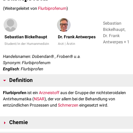
(Weitergeleitet von
Flurbiprofenum
)
Sebastian
Bickelhaupt,
Dr. Frank
Sebastian Bickelhaupt
Dr. Frank Antwerpes
Antwerpes + 1
Student/in der Humanmedizin
Arzt | Ärztin
Handelsnamen: Dobendan® , Froben® u.a.
Synonym: Flurbiprofenum
Englisch
: Flurbiprofen
Definition
Flurbiprofen
ist ein
Arzneistoff
aus der Gruppe der nichtsteroidalen
Antirheumatika (
NSAR
), der vor allem bei der Behandlung von
entzündlichen Prozessen und
Schmerzen
eingesetzt wird.
Chemie
Die genaue chemische Bezeichnung (
IUPAC-Name
) von Flurbiprofen