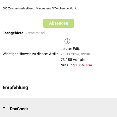
Appetitlosigkeit
allergische Reaktionen
500
Zeichen verbleibend. Mindestens 5 Zeichen benötigt.
Blutungen
interstitielle Nephritis
Erhöhung der
Leberenzyme
Absenden
Bauchschmerzen
Fachgebiete:
Arzneimittel
Schwindel
Schwitzen
Letzter Edit:
Wichtiger Hinweis zu diesem Artikel
21.03.2024, 09:08
73.188 Aufrufe
Nutzung:
BY-NC-SA
Empfehlung
DocCheck