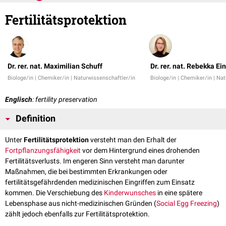
Fertilitätsprotektion
Dr. rer. nat. Maximilian Schuff
Dr. rer. nat. Rebekka Ei
Biologe/in | Chemiker/in | Naturwissenschaftler/in
Biologe/in | Chemiker/in | Na
Englisch
: fertility preservation
Definition
Unter
Fertilitätsprotektion
versteht man den Erhalt der
Fortpflanzungsfähigkeit
vor dem Hintergrund eines drohenden
Fertilitätsverlusts. Im engeren Sinn versteht man darunter
Maßnahmen, die bei bestimmten Erkrankungen oder
fertilitätsgefährdenden medizinischen Eingriffen zum Einsatz
kommen. Die Verschiebung des
Kinderwunsches
in eine spätere
Lebensphase aus nicht-medizinischen Gründen (
Social Egg Freezing
)
zählt jedoch ebenfalls zur Fertilitätsprotektion.