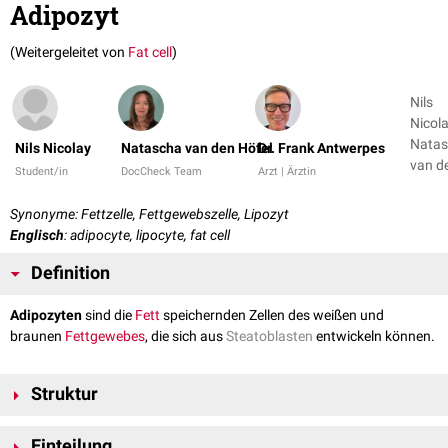
Adipozyt
(Weitergeleitet von
Fat cell
)
Nils
Nicola
Nata
Nils Nicolay
Natascha van den Höfel
Dr. Frank Antwerpes
van d
Student/in
DocCheck Team
Arzt | Ärztin
Synonyme: Fettzelle, Fettgewebszelle, Lipozyt
Englisch
: adipocyte, lipocyte, fat cell
Definition
Adipozyten
sind die
Fett
speichernden Zellen des weißen und
braunen
Fettgewebes
, die sich aus
Steatoblasten
entwickeln können.
Struktur
Adipozyten sind große, etwa 200 µm messende, rundliche
Zellen
, die mit
Einteilung
Nachbarzellen fusionieren und auf diese Weise
Syncytien
bilden können.