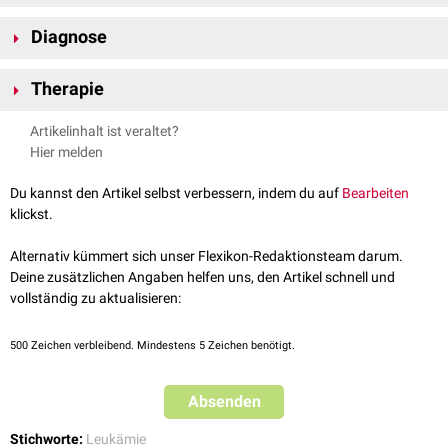
Die Hauptsymptome sind
Fieber
, sowie eine Vergrößerung von
Milz
und
Diagnose
Leber
. Des Weiteren neigt der
Patient
aufgrund des einhergehenden
Mangels an
Thrombozyten
verstärkt zu
Blutungen
, was häufig eine
Die Diagnose ist konform der anderen Arten von
Leukämie
(
Blutbild
und
schwere
Anämie
mit sich bringt. Die Anfälligkeit zu
Infektionen
ist
Therapie
Knochenmarkspunktion
).
entsprechend hoch.
Behandelt wird mit
Zytostatika
und
Bluttransfusionen
.
Artikelinhalt ist veraltet?
Hier melden
Du kannst den Artikel selbst verbessern, indem du auf
Bearbeiten
klickst.
Alternativ kümmert sich unser Flexikon-Redaktionsteam darum.
Deine zusätzlichen Angaben helfen uns, den Artikel schnell und
vollständig zu aktualisieren:
500
Zeichen verbleibend. Mindestens 5 Zeichen benötigt.
Absenden
Stichworte:
Leukämie