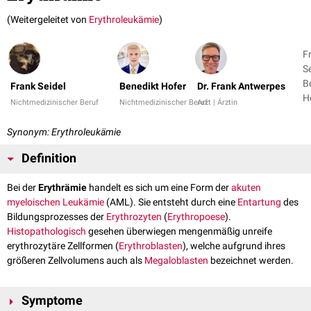
(Weitergeleitet von
Erythroleukämie
)
F
Se
B
Frank Seidel
Benedikt Hofer
Dr. Frank Antwerpes
Ho
Nichtmedizinischer Beruf
Nichtmedizinischer Beruf
Arzt | Ärztin
2
Synonym: Erythroleukämie
Definition
Bei der
Erythrämie
handelt es sich um eine Form der
akuten
myeloischen Leukämie
(AML). Sie entsteht durch eine
Entartung
des
Bildungsprozesses der
Erythrozyten
(
Erythropoese
).
Histopathologisch
gesehen überwiegen mengenmäßig unreife
erythrozytäre Zellformen (
Erythroblasten
), welche aufgrund ihres
größeren Zellvolumens auch als
Megaloblasten
bezeichnet werden.
Symptome