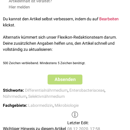
Artikelinhalt ist veraltet?
10 g
Laktose
grampositiven
Bakterien. Im Rahmen der
Fermentation
von Laktose
Hier melden
3,5 g
Dikaliumhydrogenphosphat
entstehen freie
Aldehydgruppen
, wodurch Sulfit gebunden und Fuchsin
2,5 g
Natriumsulfit
freigesetzt wird. Dieses färbt die
Kolonien
von Laktose-fermentierenden
Du kannst den Artikel selbst verbessern, indem du auf
Bearbeiten
0,5 g
Fuchsin
Bakterien dunkelrosa bis rötlich-violett. Bei
Escherichia coli
läuft diese
klickst.
Reaktion in einem so starken Umfang ab, dass Fuchsin auskristallisiert.
Umbeimpft
sind die Agar-Platten bei einem
pH-Wert
von 7,4 klar und
Die Kolonien schimmern dadurch zusätzlich metallisch-grün.
leicht pink.
Alternativ kümmert sich unser Flexikon-Redaktionsteam darum.
Deine zusätzlichen Angaben helfen uns, den Artikel schnell und
vollständig zu aktualisieren:
500
Zeichen verbleibend. Mindestens 5 Zeichen benötigt.
Absenden
Stichworte:
Differentialnährmedium
,
Enterobacteriaceae
,
Nährmedium
,
Selektivnährmedium
Fachgebiete:
Labormedizin
,
Mikrobiologie
Letzter Edit:
Wichtiger Hinweis zu diesem Artikel
08.12.2020, 17:58