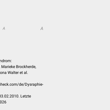
A
A
yndrom:
, Marieke Brockherde,
ona Walter et al.
ccheck.com/de/Dysraphie-
3.02.2010. Letzte
2026