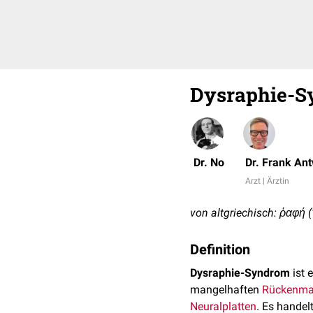
Dysraphie-
Dr. No
Dr. Frank An
Arzt | Ärztin
von altgriechisch: ῥαφή (
Definition
Dysraphie-Syndrom
ist 
mangelhaften
Rückenma
Neuralplatten
. Es handel