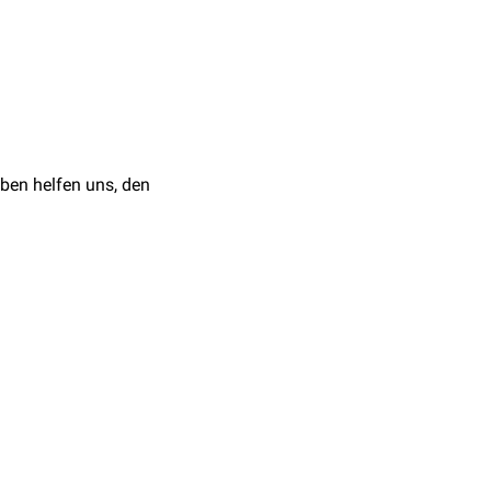
ben helfen uns, den
liosen
tremität