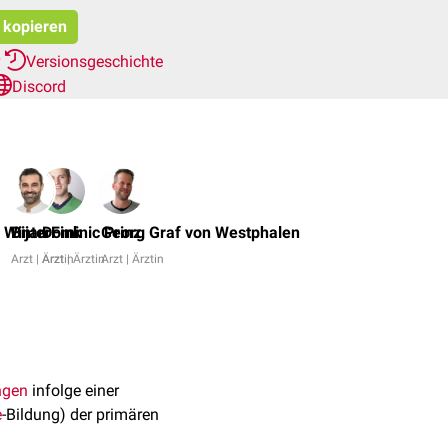
t kopieren
r
Versionsgeschichte
Discord
Dr.
No,
 Winter
Bijan Fink
Dominic Prinz
Georg Graf von Westphalen
Dr.
Arzt | Ärztin
Arzt | Ärztin
Arzt | Ärztin
Frank
Antwerpes
+
7
ngen
infolge einer
e
-Bildung) der primären