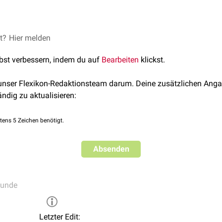
et?
Hier melden
a
lbst verbessern, indem du auf
Bearbeiten
klickst.
ta
 unser Flexikon-Redaktionsteam darum. Deine zusätzlichen Anga
ändig zu aktualisieren:
tens 5 Zeichen benötigt.
(
Halbwirbel
,
Keilwirbel
) mit sekundären
Kyphosen
und/oder
Sko
e
Absenden
e Störungen der
Trophik
,
Sensibilität
und
Motorik
der unteren Ex
ien
kunde
Blase
,
Mastdarm
)
Schlundes (Mund, Gaumen, Rachen) und
Urogenitaltraktes
Letzter Edit: