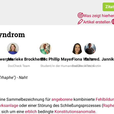
Zita
Was zeigt hierhe
Artikel erstellen
Syndrom
twerpes
Marieke Brockherde
BSc Phillip Mayer
Fiona Walter
Dr. med. Jannik
DocCheck Team
Student/in der Humanmedizin
DocCheck Team
Arzt | Ärztin
"rhaphe") - Naht
eine Sammelbezeichnung für
angeborene
kombinierte
Fehlbildu
rksanlage
oder einer Störung des Schließungsprozesses (
Raph
t sich um eine
erblich
bedingte
Konstitutionsanomalie
.