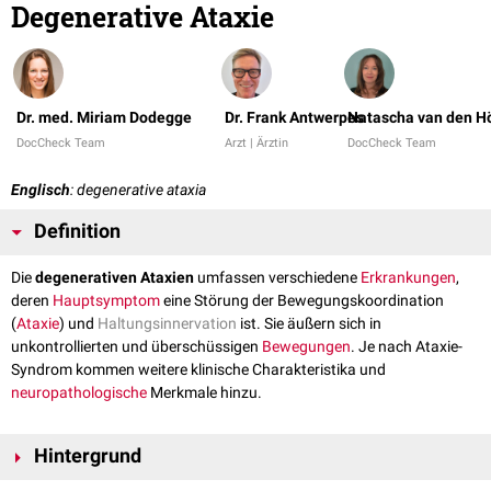
Degenerative Ataxie
Dr. med. Miriam Dodegge
Dr. Frank Antwerpes
Natascha van den H
DocCheck Team
Arzt | Ärztin
DocCheck Team
Englisch
: degenerative ataxia
Definition
Die
degenerativen Ataxien
umfassen verschiedene
Erkrankungen
,
deren
Hauptsymptom
eine Störung der Bewegungskoordination
(
Ataxie
) und
Haltungsinnervation
ist. Sie äußern sich in
unkontrollierten und überschüssigen
Bewegungen
. Je nach Ataxie-
Syndrom kommen weitere klinische Charakteristika und
neuropathologische
Merkmale hinzu.
Hintergrund