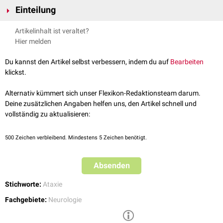
In der Vergangenheit wurden degenerative Ataxien vor allem nach
Einteilung
neuropathologischen
Merkmalen klassifiziert. Mittlerweile orientiert sich
die Einteilung primär an
klinischen
und
genetischen
Merkmalen.
Degenerative Ataxien werden grundsätzlich eingeteilt in:
Artikelinhalt ist veraltet?
Heredoataxien
(vererbbar)
Hier melden
autosomal-rezessiv
: z.B.
Friedreich-Ataxie
autosomal-dominant
:
spinozerebelläre Ataxien
(SCA)
Du kannst den Artikel selbst verbessern, indem du auf
Bearbeiten
idiopathische
Ataxien
klickst.
symptomatische
Ataxien, z.B. durch:
Toxine
(z.B.
Alkohol
,
Schwermetalle
,
Lösungsmittel
)
Alternativ kümmert sich unser Flexikon-Redaktionsteam darum.
Medikamente
(z.B.
Phenytoin
oder
Zytostatika
)
Deine zusätzlichen Angaben helfen uns, den Artikel schnell und
physikalische
Faktoren (z.B.
Hitzschlag
)
vollständig zu aktualisieren:
Infektionen
(
Sepsis
,
Zerebellitis
)
Hypothyreose
500
Zeichen verbleibend. Mindestens 5 Zeichen benötigt.
Autoantikörper
(
Gluten-Ataxie
,
Hashimoto-Ataxie
,
Ataxie mit
GAD-Antikörpern
)
Absenden
maligne
Tumoren
(
paraneoplastisch
)
siehe auch:
Ataxie
Stichworte:
Ataxie
Fachgebiete:
Neurologie