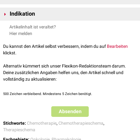
Das
Akronym
DA-EPOCH-R steht für eine Kombinationstherapie aus
Indikation
folgenden
Arzneistoffen
:
E:
Etoposid
(
Topoisomerase-II-Inhibitor
)
Non-Hodgkin-Lymphome
: insbesondere aggressive NHL wie z.B. das
Artikelinhalt ist veraltet?
P:
Prednison
,
Prednisolon
(
Glukokortikoid
)
primär mediastinale B-Zell-Lymphom
(PMBCL)
Hier melden
®
O:
Vincristin
wie Oncovin
(
Mitosespindelgift
)
C:
Cyclophosphamid
(
Alkylierende Substanz
)
Du kannst den Artikel selbst verbessern, indem du auf
Bearbeiten
H:
Hydroxydaunorubicin
aka Doxorubicin (
Anthracyclin
)
klickst.
R:
Rituximab
(
monoklonaler Antikörper
)
Alternativ kümmert sich unser Flexikon-Redaktionsteam darum.
Deine zusätzlichen Angaben helfen uns, den Artikel schnell und
vollständig zu aktualisieren:
500
Zeichen verbleibend. Mindestens 5 Zeichen benötigt.
Absenden
Stichworte:
Chemotherapie
,
Chemotherapieschema
,
Therapieschema
Fachgebiete:
Onkologie
,
Pharmakologie