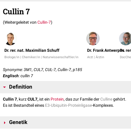
Cullin 7
(Weitergeleitet von
Cullin-7
)
Dr. rer. nat. Maximilian Schuff
Dr. Frank Antwerpes
Dr. re
Biologe/in | Chemiker/in | Naturwissenschaftler/in
Arzt | Ärztin
DocChe
Synonyme: 3M1, CUL7, CUL-7, Cullin-7, p185
Englisch
: cullin 7
Definition
Cullin 7
, kurz
CUL7,
ist ein
Protein
, das zur Familie der
Culline
gehört.
Es ist Bestandteil eines
E3-Ubiquitin-Proteinligase
-Komplexes.
Genetik