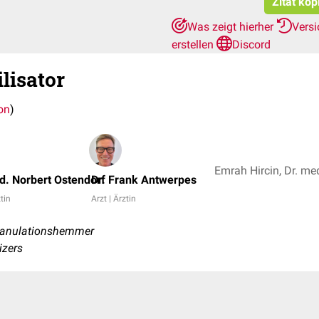
Zitat kop
Was zeigt hierher
Vers
erstellen
Discord
lisator
on
)
d. Norbert Ostendorf
Dr. Frank Antwerpes
ztin
Arzt | Ärztin
ranulationshemmer
izers