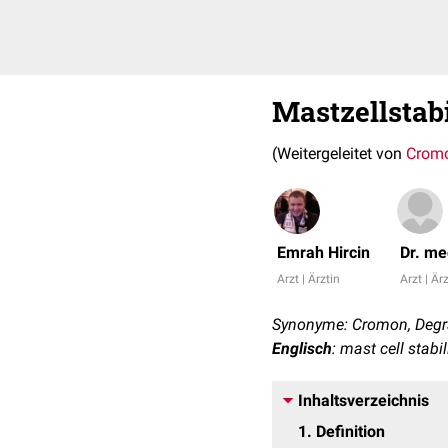
Mastzellstabi
(Weitergeleitet von
Crom
Emrah Hircin
Dr. me
Arzt | Ärztin
Arzt | Är
Synonyme: Cromon, Deg
Englisch
: mast cell stabil
Inhaltsverzeichnis
1
Definition