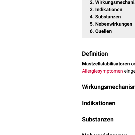
2
Wirkungsmechan
3
Indikationen
4
Substanzen
5
Nebenwirkungen
6
Quellen
Definition
Mastzellstabilisatoren
o
Allergiesymptomen
einge
Wirkungsmechanis
Der Wirkungsmechanismus 
Indikationen
Anwendung die Ausschü
Mastzellstabilisatoren 
Darüber hinaus werden we
Substanzen
Indikationsbereich gehör
auf die Wirkung von Subs
Substanzen, die als Mastz
Asthma bronchiale
(i