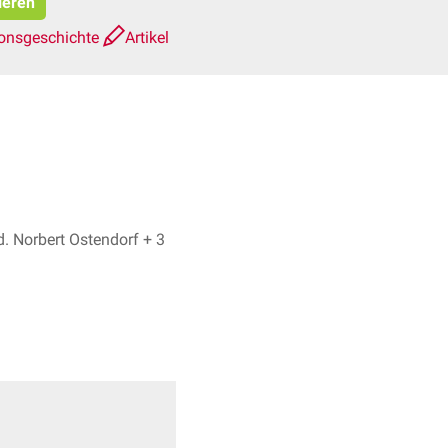
ieren
ionsgeschichte
Artikel
Emrah Hircin, Dr. med. Norbert Ostendorf + 3