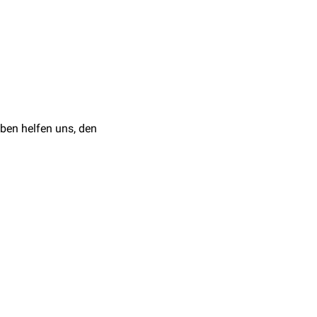
.
Midostaurin
,
JAK-
ische
Nebenwirkungen
Schleimhäute
kommen.
onen
,
Nasenspray
oder
 Sep;170(1):23-37. doi:
isierende Wirkung
ben helfen uns, den