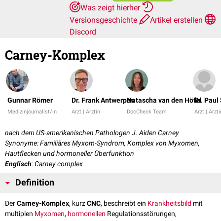
Was zeigt hierher
Versionsgeschichte
Artikel erstellen
Discord
Carney-Komplex
Gunnar Römer
Dr. Frank Antwerpes
Natascha van den Höfel
Dr. Paul
Medizinjournalist/in
Arzt | Ärztin
DocCheck Team
Arzt | Ärzti
nach dem US-amerikanischen Pathologen J. Aiden Carney
Synonyme: Familiäres Myxom-Syndrom, Komplex von Myxomen,
Hautflecken und hormoneller Überfunktion
Englisch
: Carney complex
Definition
Der
Carney-Komplex
, kurz
CNC
, beschreibt ein
Krankheitsbild
mit
multiplen
Myxomen
,
hormonellen
Regulationsstörungen,