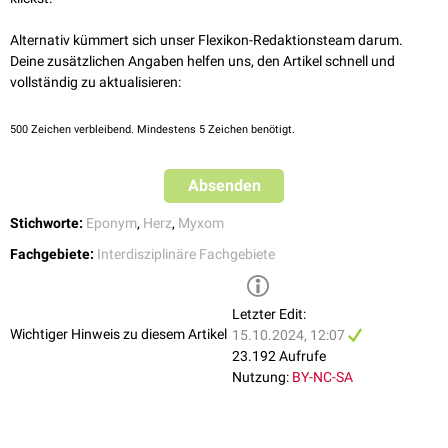
Ödeme
Atemnot
Alternativ kümmert sich unser Flexikon-Redaktionsteam darum.
Herzinfarkt
Deine zusätzlichen Angaben helfen uns, den Artikel schnell und
Leistungsabfall
vollständig zu aktualisieren:
Tumoren
500
Zeichen verbleibend. Mindestens 5 Zeichen benötigt.
Sertolizelltumoren
Schwannome
Zysten
Absenden
Hormonelle Symptome
Stichworte:
Eponym
,
Herz
,
Myxom
ACTH
-unabhängiges
Cushing-Syndrom
Fachgebiete:
Interdisziplinäre Fachgebiete
Akromegalie
Riesenwuchs
Letzter Edit:
Wichtiger Hinweis zu diesem Artikel
15.10.2024, 12:07
23.192 Aufrufe
Nutzung:
BY-NC-SA