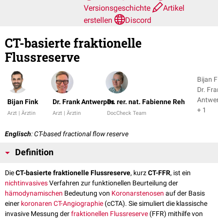
Versionsgeschichte
Artikel
erstellen
Discord
CT-basierte fraktionelle
Flussreserve
Bijan F
Dr. Fr
Antwe
Bijan Fink
Dr. Frank Antwerpes
Dr. rer. nat. Fabienne Reh
+ 1
Arzt | Ärztin
Arzt | Ärztin
DocCheck Team
Englisch
: CT-based fractional flow reserve
Definition
Die
CT-basierte fraktionelle Flussreserve
, kurz
CT-FFR
, ist ein
nichtinvasives
Verfahren zur funktionellen Beurteilung der
hämodynamischen
Bedeutung von
Koronarstenosen
auf der Basis
einer
koronaren CT-Angiographie
(cCTA). Sie simuliert die klassische
invasive Messung der
fraktionellen Flussreserve
(FFR) mithilfe von