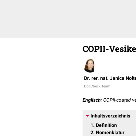
COPII-Vesike
Dr. rer. nat. Janica Nolt
DocCheck Team
Englisch
: COPII-coated ve
Inhaltsverzeichnis
1
Definition
2
Nomenklatur