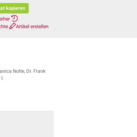
tat kopieren
erher
chte
Artikel erstellen
 Janica Nolte, Dr. Frank
pes + 1