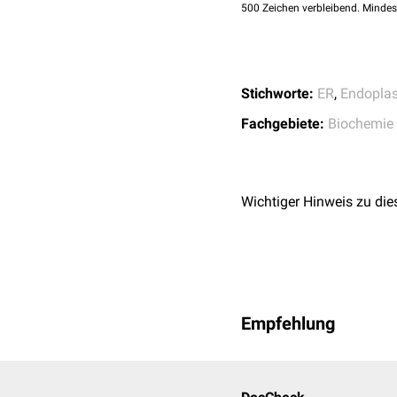
500
Zeichen verbleibend. Mindes
verschmelzen kann.
siehe Hauptartikel
:
vesik
Sec13
Stichworte:
ER
,
Endoplas
Sec31
Fachgebiete:
Biochemie
Wichtiger Hinweis zu die
Empfehlung