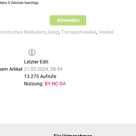
SEC24B
4q26
tens 5 Zeichen benötigt.
ulärer Transport
SEC13
3p25.3
Absenden
Isoformen:
matisches Retikulum
,
Golgi
,
Transportvesikel
,
Vesikel
SEC31A
4q21.22
SEC31B
10q24.31
Letzter Edit:
sem Artikel
21.03.2024, 08:54
13.275 Aufrufe
Nutzung:
BY-NC-SA