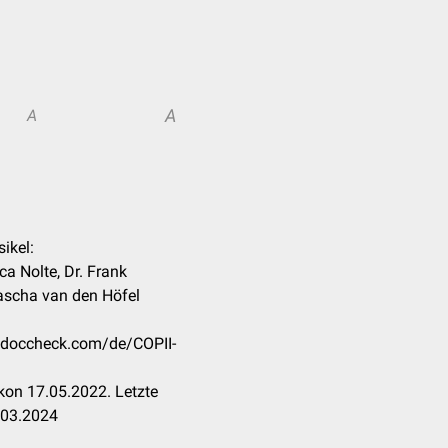
A
A
sikel:
ica Nolte, Dr. Frank
ascha van den Höfel
n.doccheck.com/de/COPII-
kon 17.05.2022. Letzte
.03.2024