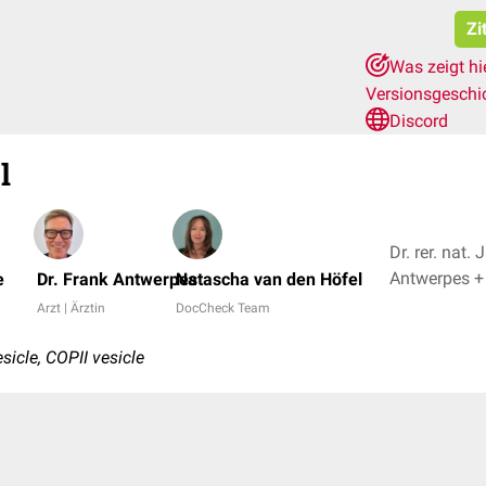
Zi
Was zeigt hi
Versionsgeschi
Discord
l
Dr. rer. nat.
Antwer
e
Dr. Frank Antwerpes
Natascha van den Höfel
Arzt | Ärztin
DocCheck Team
sicle, COPII vesicle