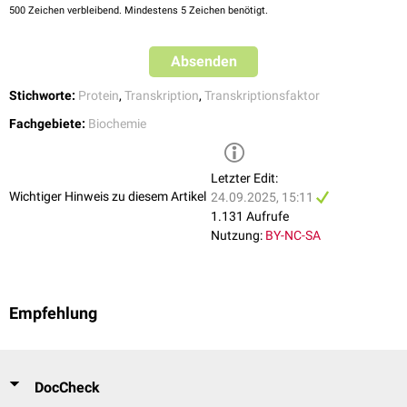
500
Zeichen verbleibend. Mindestens 5 Zeichen benötigt.
113(4):495-506. 2003
Müller et al.
The CCAAT Enhancer-binding Protein α (C/EBPα)
Requires a SWI/SNF Complex for Proliferation Arrest
. J Biol Chem.
Absenden
279(8):7353-8. 2004
Stichworte:
Protein
,
Transkription
,
Transkriptionsfaktor
Fachgebiete:
Biochemie
Letzter Edit:
Wichtiger Hinweis zu diesem Artikel
24.09.2025, 15:11
1.131 Aufrufe
Nutzung:
BY-NC-SA
Empfehlung
DocCheck