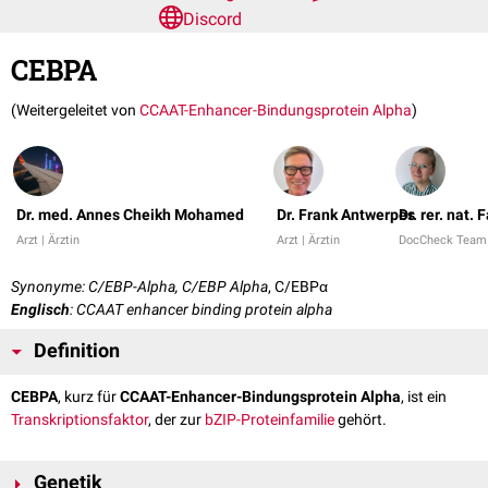
Discord
CEBPA
(Weitergeleitet von
CCAAT-Enhancer-Bindungsprotein Alpha
)
Dr. med. Annes Cheikh Mohamed
Dr. Frank Antwerpes
Dr. rer. nat.
Arzt | Ärztin
Arzt | Ärztin
DocCheck Team
Synonyme: C/EBP-Alpha, C/EBP Alpha
, C/EBPα
Englisch
: CCAAT enhancer binding protein alpha
Definition
CEBPA
, kurz für
CCAAT-Enhancer-Bindungsprotein Alpha
, ist ein
Transkriptionsfaktor
, der zur
bZIP-Proteinfamilie
gehört.
Genetik