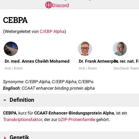
Discord
CEBPA
(Weitergeleitet von
C/EBP Alpha
)
Dr. med. Annes Cheikh Mohamed
Dr. Frank Antwerpes
Dr. rer. nat.
Arzt | Ärztin
Arzt | Ärztin
DocCheck Team
Synonyme: C/EBP-Alpha, C/EBP Alpha
, C/EBPα
Englisch
: CCAAT enhancer binding protein alpha
Definition
CEBPA
, kurz für
CCAAT-Enhancer-Bindungsprotein Alpha
, ist ein
Transkriptionsfaktor
, der zur
bZIP-Proteinfamilie
gehört.
Genetik