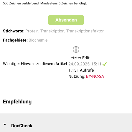
500
Zeichen verbleibend. Mindestens 5 Zeichen benötigt.
113(4):495-506. 2003
Müller et al.
The CCAAT Enhancer-binding Protein α (C/EBPα)
Requires a SWI/SNF Complex for Proliferation Arrest
. J Biol Chem.
Absenden
279(8):7353-8. 2004
Stichworte:
Protein
,
Transkription
,
Transkriptionsfaktor
Fachgebiete:
Biochemie
Letzter Edit:
Wichtiger Hinweis zu diesem Artikel
24.09.2025, 15:11
1.131 Aufrufe
Nutzung:
BY-NC-SA
Empfehlung
DocCheck