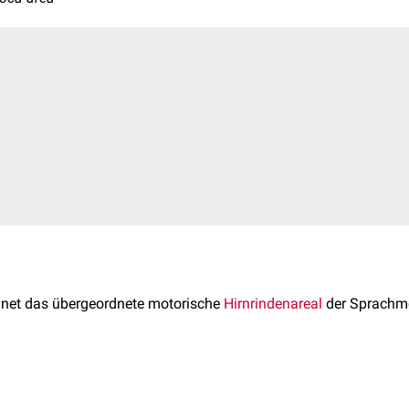
net das übergeordnete motorische
Hirnrindenareal
der Sprachmo
a-Areals geht auf den von Paul Broca beschriebenen Patienten 