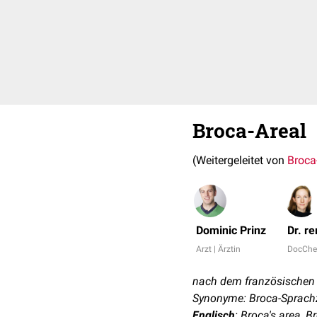
Broca-Areal
(Weitergeleitet von
Broca
Dominic Prinz
Dr. re
Arzt | Ärztin
DocChe
nach dem französischen
Synonyme: Broca-Sprach
Englisch
: Broca's area, B