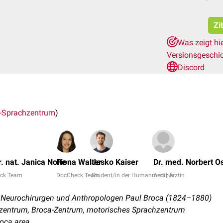
Zi
Was zeigt hi
Versionsgeschi
Discord
-Sprachzentrum
)
r. nat. Janica Nolte
Fiona Walter
Jesko Kaiser
Dr. med. Norbert O
ck Team
DocCheck Team
Student/in der Humanmedizin
Arzt | Ärztin
 Neurochirurgen und Anthropologen Paul Broca (1824–1880)
zentrum, Broca-Zentrum, motorisches Sprachzentrum
roca area