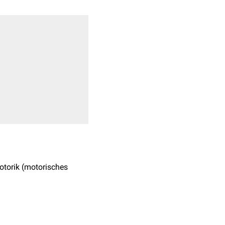
torik (motorisches
„Monsieur Tan“ zurück,