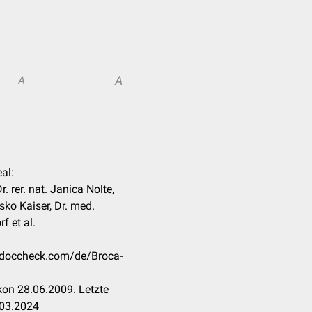
A
A
eal:
. rer. nat. Janica Nolte,
sko Kaiser, Dr. med.
f et al.
n.doccheck.com/de/Broca-
on 28.06.2009. Letzte
.03.2024