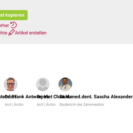
tat kopieren
erher
chte
Artikel erstellen
stendorf
Dr. Frank Antwerpes
Dr. Viet Chau Vu
Stud.med.dent. Sascha Alexander
Arzt | Ärztin
Arzt | Ärztin
Student/in der Zahnmedizin