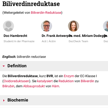
Biliverdinreduktase
(Weitergeleitet von
Biliverdin-Reduktase
)
Doc Hambrecht
Dr. Frank Antwerpes
Dr. med. Miriam Dodegge
Dr
Student/in der Pharmazie
Arzt | Ärztin
DocCheck Team
Do
Englisch:
biliverdin reductase
Definition
Die
Biliverdinreduktase
, kurz
BVR
, ist ein
Enzym
der EC-Klasse I
(
Oxidoreduktasen
). Sie
katalysiert
die
Reduktion
von
Biliverdin
zu
Bilirubin
, dem
Abbauprodukt
von
Häm
.
Biochemie
2+
Die BVR besteht aus 296
Aminosäuren
und verwendet
Zn
als
Cofaktor
.