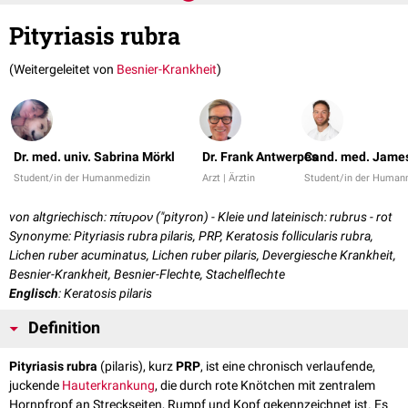
Pityriasis rubra
(Weitergeleitet von
Besnier-Krankheit
)
Dr. med. univ. Sabrina Mörkl
Dr. Frank Antwerpes
Cand. med. James
Student/in der Humanmedizin
Arzt | Ärztin
Student/in der Human
von altgriechisch: πίτυρον ("pityron) - Kleie und lateinisch: rubrus - rot
Synonyme: Pityriasis rubra pilaris, PRP, Keratosis follicularis rubra,
Lichen ruber acuminatus, Lichen ruber pilaris, Devergiesche Krankheit,
Besnier-Krankheit, Besnier-Flechte, Stachelflechte
Englisch
: Keratosis pilaris
Definition
Pityriasis rubra
(pilaris), kurz
PRP
, ist eine chronisch verlaufende,
juckende
Hauterkrankung
, die durch rote Knötchen mit zentralem
Hornpfropf an Streckseiten, Rumpf und Kopf gekennzeichnet ist. Es