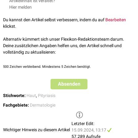
Artikelinhalt ist veraltet?
Methotrexat
Atypischer juveniler Typ (ca. 5%): chronischer Verlauf (
autosomal-
1980;5(1):105-12.
Extremitätenstreckseiten,
Stamm
und
Kopf
Hier melden
Azathioprin
rezessive
Vererbung)
Griffiths WA.
Pityriasis rubra pilaris: the problem of its classification.
pityriasiform schuppende
Erytheme
Cyclosporin
HIV-assoziierte Form (< 5%)
J Am Acad Dermatol. Jan 1992;26(1):140-2.
Ausgang der
Papulae
meist an
Haarfollikeln
(pilaris)
Du kannst den Artikel selbst verbessern, indem du auf
Bearbeiten
dazwischen Inseln von normaler
Haut
(
nappes claires
)
klickst.
"Reibeisengefühl" bei Betasten der betroffenen Hautareale
keine Allgemeinsymptome (Fieber, Abgeschlagenheit)
Alternativ kümmert sich unser Flexikon-Redaktionsteam darum.
verdickte
Nagelplatte
, subunguale
Hyperkeratose
, kleine
Deine zusätzlichen Angaben helfen uns, den Artikel schnell und
Nagelblutungen
vollständig zu aktualisieren:
hyperkeratotische Veränderungen an den Handinnenflächen und
Fußsohlen, evtl. mit schmerzhafter
Rhagadenbildung
500
Zeichen verbleibend. Mindestens 5 Zeichen benötigt.
mäßiger
Pruritus
Erythrodermie
(bei akutem Verlauf)
Absenden
Stichworte:
Haut
,
Pityriasis
Fachgebiete:
Dermatologie
Letzter Edit:
Wichtiger Hinweis zu diesem Artikel
15.09.2024, 13:17
57.289 Aufrufe