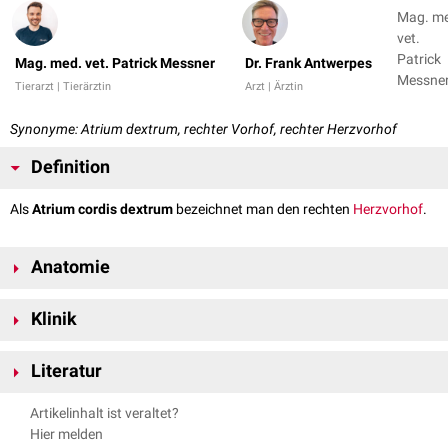
Mag. m
vet.
Patrick
Mag. med. vet. Patrick Messner
Dr. Frank Antwerpes
Messner
Tierarzt | Tierärztin
Arzt | Ärztin
Dr. Fran
Antwer
Synonyme: Atrium dextrum, rechter Vorhof, rechter Herzvorhof
Definition
Als
Atrium cordis dextrum
bezeichnet man den rechten
Herzvorhof
.
Anatomie
Das Atrium cordis dextrum nimmt das sauerstoffarme (
venöse
) Blut aus
Klinik
den beiden
Hohlvenen
(
Vena cava caudalis
und
cranialis
) auf und
entlässt es über die
Trikuspidalklappe
in den
rechten Ventrikel
.
Erfolgt kein bzw. ein unvollständiger Verschluss des Foramen ovale
Literatur
(
Foramen ovale persistens
), so tritt das Blut aus dem linken Vorhof
Zuflüsse
aufgrund des höheren Binnendrucks in den rechten über. Durch diesen
Nickel, Richard, August Schummer, Eugen Seiferle. Band III:
Am rechten Vorhof ist äußerlich in den meisten Fällen nur eine seichte
Artikelinhalt ist veraltet?
fehlgeleiteten Blutstrom erweitert sich letztendlich die rechte Herzseite,
Kreislaufsystem. Lehrbuch der Anatomie der Haustiere. Parey, 2004.
Furche, die als
Sulcus terminalis
bezeichnet wird, erkennbar. Dieser
Hier melden
was wiederum zu einem erhöhten
Blutdruck
im Lungenkreislauf führt.