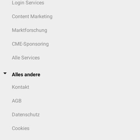
Login Services
oder weniger deutlich ausgebildeten
Limbus fossae ovalis
umrandet. Sie
liegt als Mulde im
Septum atriale
zwischen dem Ostium venae cavae
caudale und dem Tuberculum intervenosum.
Content Marketing
Das Tuberculum intervenosum geht in einen als Crista terminalis
Marktforschung
bezeichneten Muskelwulst über. Dieser umkreist das Ostium venae
cavae craniale und verläuft anschließend weiter zum Ostium venae
CME-Sponsoring
cavae caudale bzw. zur Mündung des Sinus coronarius. Aus der Crista
terminalis gehen die Kammmuskeln,
Musculi pectinati
hervor. Diese
Muskeln erstrecken sich über den gesamten Binnenraum des rechten
Alle Services
Vorhofs sowie des
Herzohrs
. Indem sich diese Muskeln verästeln, bilden
sie (hauptsächlich im Herzohr) ein teils grob-, teils feinmaschiges
Alles andere
Gitterwerk. Anzumerken ist, dass die Vorhofwand zwischen den
Kammmuskeln äußerst dünn ist.
Kontakt
AGB
Datenschutz
Cookies