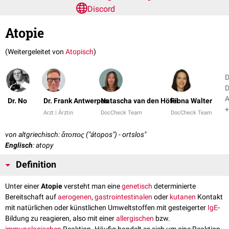
Discord
Atopie
(Weitergeleitet von
Atopisch
)
D
D
A
Dr. No
Dr. Frank Antwerpes
Natascha van den Höfel
Fiona Walter
+
Arzt | Ärztin
DocCheck Team
DocCheck Team
von altgriechisch: ἄτοπος ("átopos") - ortslos"
Englisch
: atopy
Definition
Unter einer
Atopie
versteht man eine
genetisch
determinierte
Bereitschaft auf
aerogenen
,
gastrointestinalen
oder
kutanen
Kontakt
mit natürlichen oder künstlichen Umweltstoffen mit gesteigerter
IgE
-
Bildung zu reagieren, also mit einer
allergischen
bzw.