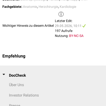
Echokardiographie
(TEE),
Kardio-CT
und
Kardio-MRT
darstellen. Die CT
Fachgebiete:
Anatomie
,
Herzchirurgie
,
Kardiologie
spielt insbesondere bei der Quantifizierung von Kalzifizierungen vor TAVI
eine wichtige Rolle.
Letzter Edit:
Wichtiger Hinweis zu diesem Artikel
29.05.2026, 10:11
197 Aufrufe
Nutzung:
BY-NC-SA
Empfehlung
DocCheck
Über Uns
Investor Relations
Presse