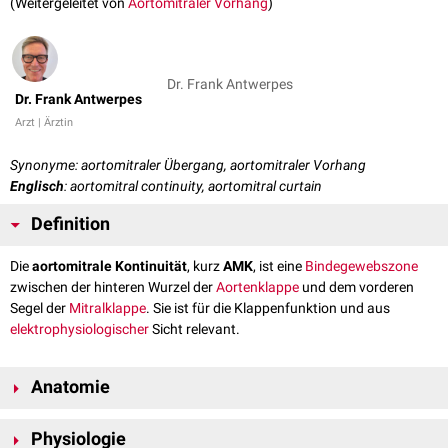
(Weitergeleitet von
Aortomitraler Vorhang
)
Dr. Frank Antwerpes
Dr. Frank Antwerpes
Arzt | Ärztin
Synonyme: aortomitraler Übergang, aortomitraler Vorhang
Englisch
: aortomitral continuity, aortomitral curtain
Definition
Die
aortomitrale Kontinuität
, kurz
AMK
, ist eine
Bindegewebszone
zwischen der hinteren Wurzel der
Aortenklappe
und dem vorderen
Segel der
Mitralklappe
. Sie ist für die Klappenfunktion und aus
elektrophysiologischer
Sicht relevant.
Anatomie
Die aortomitrale Kontinuität liegt im hinteren Bereich der
Aortenwurzel
Physiologie
und erstreckt sich zwischen der linken und der nichtkoronaren Tasche