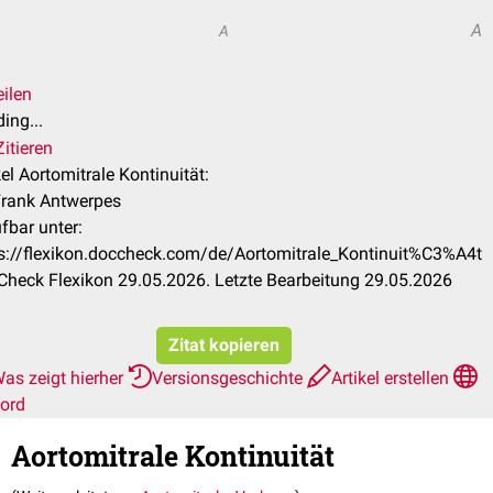
A
A
eilen
ing...
itieren
kel Aortomitrale Kontinuität:
Frank Antwerpes
fbar unter:
s://flexikon.doccheck.com/de/Aortomitrale_Kontinuit%C3%A4t
heck Flexikon 29.05.2026. Letzte Bearbeitung 29.05.2026
Zitat kopieren
as zeigt hierher
Versionsgeschichte
Artikel erstellen
ord
Aortomitrale Kontinuität