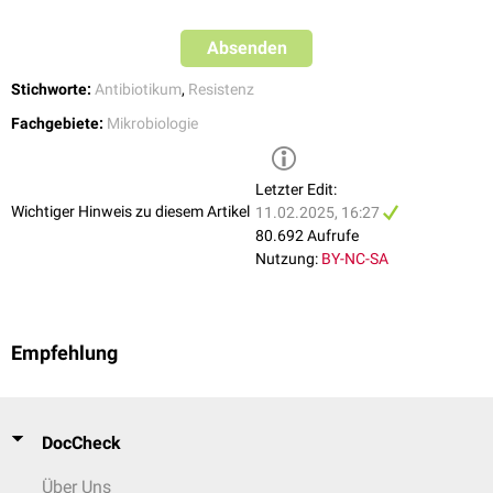
resistent. Auch bei erhöhter Exposition ist die Wahrscheinlichkeit
eines Therapieversagens hoch.
Absenden
Standardisierte Grenzwerte (
clinical breakpoints
) werden von
EUCAST
herausgegeben und dienen als Interpretationshilfe.
Stichworte:
Antibiotikum
,
Resistenz
Fachgebiete:
Mikrobiologie
Letzter Edit:
Wichtiger Hinweis zu diesem Artikel
11.02.2025, 16:27
80.692 Aufrufe
Nutzung:
BY-NC-SA
Empfehlung
DocCheck
Über Uns