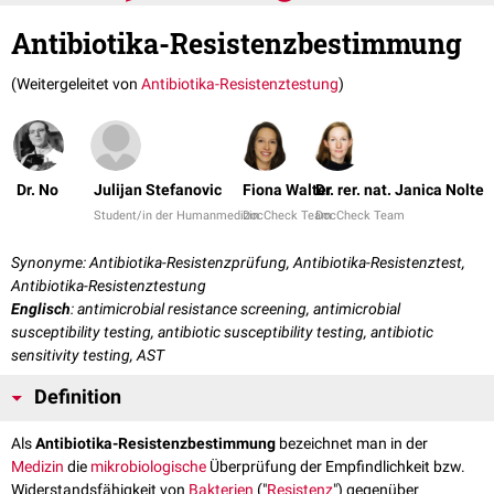
Antibiotika-Resistenzbestimmung
(Weitergeleitet von
Antibiotika-Resistenztestung
)
Dr. No
Julijan Stefanovic
Fiona Walter
Dr. rer. nat. Janica Nolte
Student/in der Humanmedizin
DocCheck Team
DocCheck Team
Synonyme: Antibiotika-Resistenzprüfung, Antibiotika-Resistenztest,
Antibiotika-Resistenztestung
Englisch
: antimicrobial resistance screening, antimicrobial
susceptibility testing, antibiotic susceptibility testing, antibiotic
sensitivity testing, AST
Definition
Als
Antibiotika-Resistenzbestimmung
bezeichnet man in der
Medizin
die
mikrobiologische
Überprüfung der Empfindlichkeit bzw.
Widerstandsfähigkeit von
Bakterien
("
Resistenz
") gegenüber