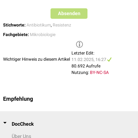
resistent. Auch bei erhöhter Exposition ist die Wahrscheinlichkeit
eines Therapieversagens hoch.
Absenden
Standardisierte Grenzwerte (
clinical breakpoints
) werden von
EUCAST
herausgegeben und dienen als Interpretationshilfe.
Stichworte:
Antibiotikum
,
Resistenz
Fachgebiete:
Mikrobiologie
Letzter Edit:
Wichtiger Hinweis zu diesem Artikel
11.02.2025, 16:27
80.692 Aufrufe
Nutzung:
BY-NC-SA
Empfehlung
DocCheck
Über Uns