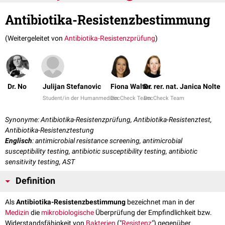
Antibiotika-Resistenzbestimmung
(Weitergeleitet von
Antibiotika-Resistenzprüfung
)
Dr. No
Julijan Stefanovic
Fiona Walter
Dr. rer. nat. Janica Nolte
Student/in der Humanmedizin
DocCheck Team
DocCheck Team
Synonyme: Antibiotika-Resistenzprüfung, Antibiotika-Resistenztest,
Antibiotika-Resistenztestung
Englisch
: antimicrobial resistance screening, antimicrobial
susceptibility testing, antibiotic susceptibility testing, antibiotic
sensitivity testing, AST
Definition
Als
Antibiotika-Resistenzbestimmung
bezeichnet man in der
Medizin
die
mikrobiologische
Überprüfung der Empfindlichkeit bzw.
Widerstandsfähigkeit von
Bakterien
("
Resistenz
") gegenüber