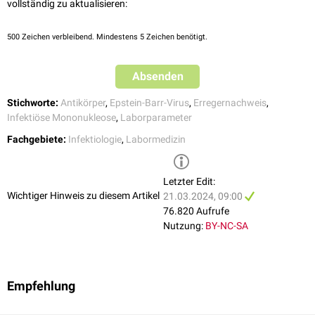
vollständig zu aktualisieren:
500
Zeichen verbleibend. Mindestens 5 Zeichen benötigt.
Absenden
Stichworte:
Antikörper
,
Epstein-Barr-Virus
,
Erregernachweis
,
Infektiöse Mononukleose
,
Laborparameter
Fachgebiete:
Infektiologie
,
Labormedizin
Letzter Edit:
Wichtiger Hinweis zu diesem Artikel
21.03.2024, 09:00
76.820 Aufrufe
Nutzung:
BY-NC-SA
Empfehlung