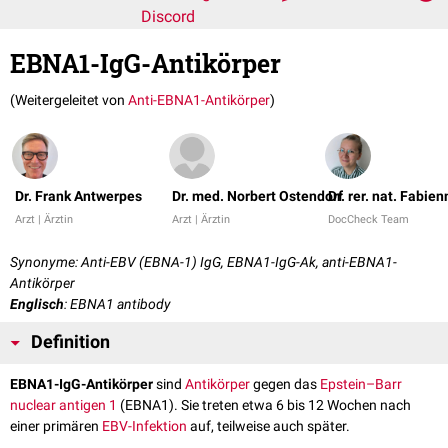
Discord
EBNA1-IgG-Antikörper
(Weitergeleitet von
Anti-EBNA1-Antikörper
)
Dr. Frank Antwerpes
Dr. med. Norbert Ostendorf
Dr. rer. nat. Fabie
Arzt | Ärztin
Arzt | Ärztin
DocCheck Team
Synonyme: Anti-EBV (EBNA-1) IgG, EBNA1-IgG-Ak, anti-EBNA1-
Antikörper
Englisch
: EBNA1 antibody
Definition
EBNA1-IgG-Antikörper
sind
Antikörper
gegen das
Epstein–Barr
nuclear antigen 1
(EBNA1). Sie treten etwa 6 bis 12 Wochen nach
einer primären
EBV-Infektion
auf, teilweise auch später.