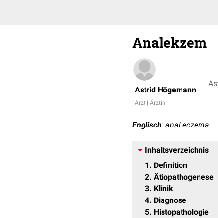
Analekzem
As
Astrid Högemann
Arzt | Ärztin
Englisch
: anal eczema
Inhaltsverzeichnis
1
Definition
2
Ätiopathogenese
3
Klinik
4
Diagnose
5
Histopathologie