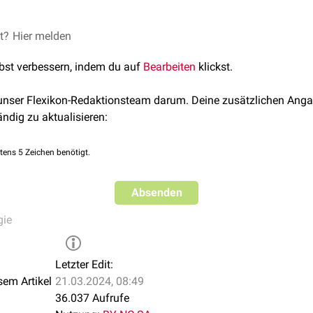
amammäre
Form des
Morbus Paget
gedacht werden.
te behandelt und beseitigt werden. Zusätzlich werden austrock
et?
Hier melden
 gerbstoffhaltigen Mitteln können ebenfalls hilfreich sein.
lbst verbessern, indem du auf
Bearbeiten
klickst.
 unser Flexikon-Redaktionsteam darum. Deine zusätzlichen Anga
ändig zu aktualisieren:
tens 5 Zeichen benötigt.
Absenden
gie
Letzter Edit:
sem Artikel
21.03.2024, 08:49
36.037 Aufrufe