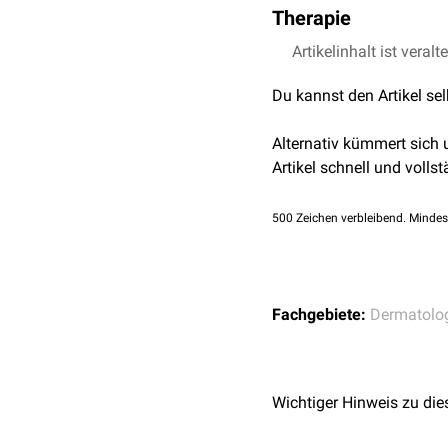
Therapie
ruber
sowie an eine
extr
Die Grunderkrankung soll
Artikelinhalt ist veralt
angewendet. Sitzbäder mit
Du kannst den Artikel se
Alternativ kümmert sich
Artikel schnell und vollst
500
Zeichen verbleibend. Mindes
Fachgebiete:
Dermatolo
Wichtiger Hinweis zu die