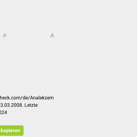
A
A
ccheck.com/de/Analekzem
3.03.2008. Letzte
024
t kopieren