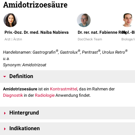
Amidotrizoesäure
Priv.-Doz. Dr. med. Naiba Nabieva
Dr. rer. nat. Fabienne Reh
Dipl.-B
Arzt | Ärztin
DocCheck Team
Biologe/
®
®
®
®
Handelsnamen: Gastrografin
, Gastrolux
, Peritrast
, Urolux Retro
u.a.
Synonym: Amidotrizoat
Definition
Amidotrizoesäure
ist ein
Kontrastmittel
, das im Rahmen der
Diagnostik
in der
Radiologie
Anwendung findet.
Hintergrund
Es handelt sich um ein
wasserlösliches
jodhaltiges
Indikationen
Röntgenkontrastmittel
, das hoch
osmolar
wirkt und
renal
gängig ist.