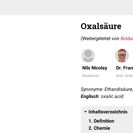
Oxalsäure
(Weitergeleitet von
Acidu
Nils Nicolay
Dr. Fra
Student/in
Arzt | Ärzt
Synonyme: Ethandisäure,
Englisch
: oxalic acid
Inhaltsverzeichnis
1
Definition
2
Chemie