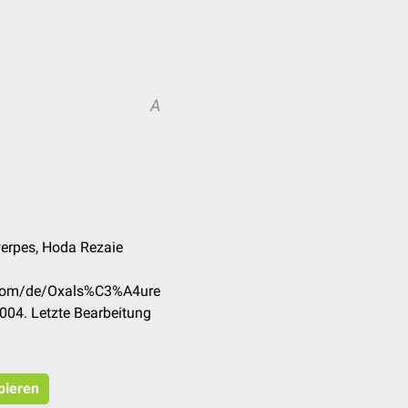
A
werpes, Hoda Rezaie
k.com/de/Oxals%C3%A4ure
004. Letzte Bearbeitung
pieren