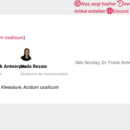
Was zeigt hierher
Ve
Artikel erstellen
Discord
m oxalicum
)
nk Antwerpes
Hoda Rezaie
in
Student/in der Humanmedizin
 Kleesäure, Acidum oxalicum