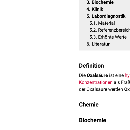
3
Biochemie
4
Klinik
5
Labordiagnostik
5.1
Material
5.2
Referenzbereic
5.3
Erhöhte Werte
6
Literatur
Definition
Die
Oxalsäure
ist eine
hy
Konzentrationen
als Fraß
der Oxalsäure werden
Ox
Chemie
Durch die Nachbarstellu
Biochemie
1,23 bzw. 4,19. Das zwei
komplexieren und mit ih
Oxalsäure und Oxalate g