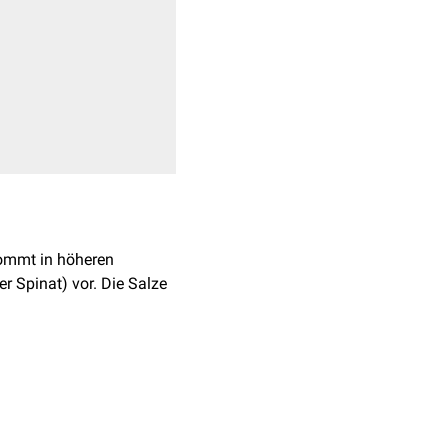
ommt in höheren
r Spinat) vor. Die Salze
t einem
pK
-Wert
von
s
ige
Kationen
zu
wechselprodukte
beim