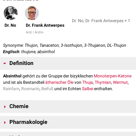
Dr. No, Dr. Frank Antwerpes + 1
Dr. No
Dr. Frank Antwerpes
Arzt | Ärztin
Synonyme: Thujon, Tanaceton, 3-Isothujon, 3-Thujanon, DL-Thujon
Englisch
: thujone, absinthol
Definition
Absinthol
gehört zu der Gruppe der bizyklischen
Monoterpen
-
Ketone
und ist als Bestandteil
ätherischer Öle
von
Thuja
,
Thymian
,
Wermut
,
Rainfarn
,
Rosmarin
,
Beifuß
und im Echten
Salbei
enthalten.
Chemie
Absinthol ist bei Standardbedingungen eine hellgelbe
Flüssigkeit
und
Pharmakologie
besitzt einen
mentholartigen
Geruch. In
Wasser
löst sich Absinthol nicht,
jedoch sehr gut in
Chloroform
,
Ethanol
und
Diethylether
. Die Verbindung
Absinthol besitzt eine
konvulsive
Wirkung und kann in höheren
liegt in 4 verschiedenen
Stereoisomeren
vor: