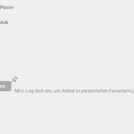
Piccer
Ask
ten
NEU: Log dich ein, um Artikel in persönlichen Favoriten-L