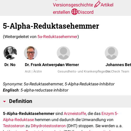
Versionsgeschichte
Artikel
erstellen
Discord
5-Alpha-Reduktasehemmer
(Weitergeleitet von
5α-Reduktasehemmer
)
Dr. No
Dr. Frank Antwerpes
Jan Werner
Johannes Be
Arzt | Ärztin
Gesundheits- und Krankenpfleger/in
DocCheck Team
Synonyme: 5α-Reduktasehemmer, 5-Alpha-Reduktase-Inhibitor
Englisch
: 5-alpha-reductase inhibitor
Definition
5-Alpha-Reduktasehemmer
sind
Arzneistoffe
, die das
Enzym
5-
Alpha-Reduktase
hemmen und dadurch die Umwandlung von
Testosteron
zu
Dihydrotestosteron
(DHT) stoppen. Sie werden u.a.