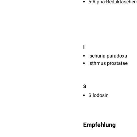
5-Alpha-Reduktasehe
I
Ischuria paradoxa
Isthmus prostatae
S
Silodosin
Empfehlung