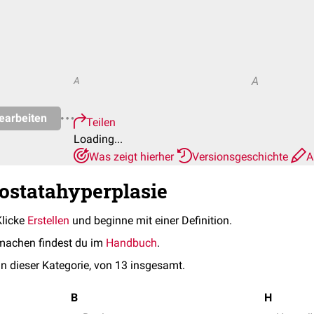
A
A
earbeiten
Teilen
Loading...
Was zeigt hierher
Versionsgeschichte
A
rostatahyperplasie
Klicke
Erstellen
und beginne mit einer Definition.
machen findest du im
Handbuch
.
in dieser Kategorie, von 13 insgesamt.
B
H