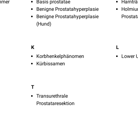
mmer
Basis prostatae
Harnträ
Benigne Prostatahyperplasie
Holmiu
Benigne Prostatahyperplasie
Prostat
(Hund)
K
L
Korbhenkelphänomen
Lower 
Kürbissamen
T
Transurethrale
Prostataresektion