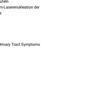
ufeln
m-Laserenukleation der
a
Urinary Tract Symptoms