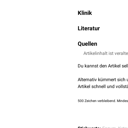
Die beta-Hydroxybutyrat
Klinik
abhängig Acetoacetat zu
durch die
HMG-CoA-Lyas
Bei einer
Ketoazidose
fal
spontan zu
Literatur
Aceton
zu
de
decarboxylieren können.
werden.
Atemluft
auftreten.
Löffler, Petrides, Bi
Quellen
Artikelinhalt ist veralt
GeneCards –
BDH1 Ge
UniProt –
Q02338 B
Du kannst den Artikel se
Alternativ kümmert sich
Artikel schnell und vollst
500
Zeichen verbleibend. Mindes