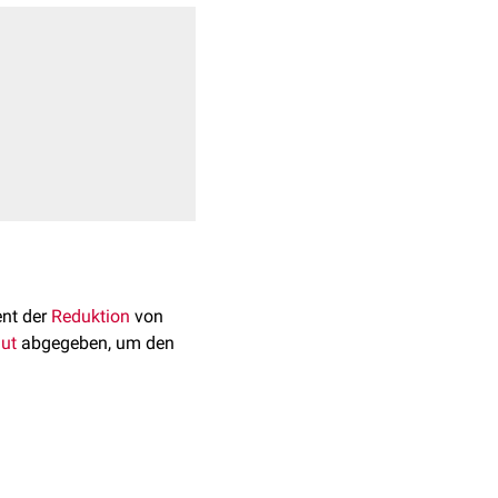
nt der
Reduktion
von
lut
abgegeben, um den
setzt sich aus 343