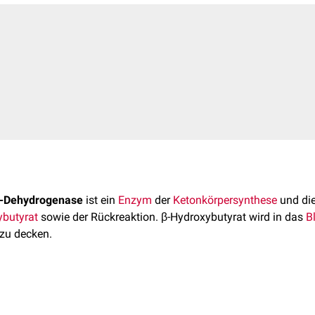
t-Dehydrogenase
ist ein
Enzym
der
Ketonkörpersynthese
und die
ybutyrat
sowie der Rückreaktion. β-Hydroxybutyrat wird in das
B
zu decken.
sich auf
Chromosom 3
am
Genlokus
3q29. Das
kodierte
Protein
.