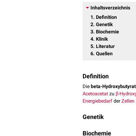
Inhaltsverzeichnis
1
Definition
2
Genetik
3
Biochemie
4
Klinik
5
Literatur
6
Quellen
Definition
Die
beta-Hydroxybutyra
Acetoacetat
zu
β-Hydrox
Energiebedarf
der
Zellen
Genetik
Das BDH1-
Gen
befindet 
Biochemie
Aminosäuren
zusammen