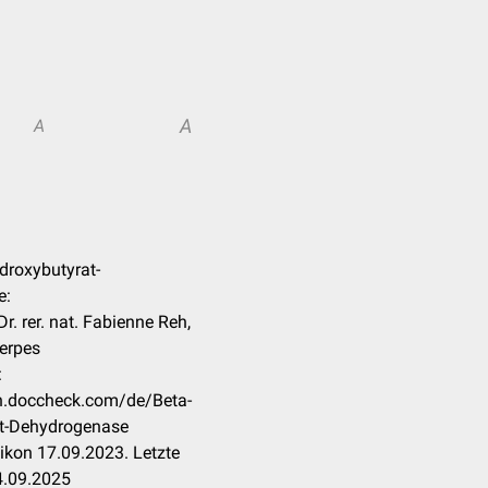
A
A
ydroxybutyrat-
e:
r. rer. nat. Fabienne Reh,
erpes
:
on.doccheck.com/de/Beta-
t-Dehydrogenase
ikon 17.09.2023. Letzte
4.09.2025