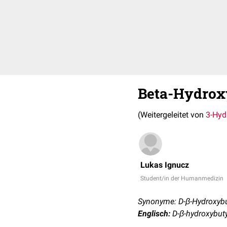
Beta-Hydrox
(Weitergeleitet von
3-Hyd
Lukas Ignucz
Student/in der Humanmedizin
Synonyme: D-β-Hydroxybu
Englisch:
D-β-hydroxybut