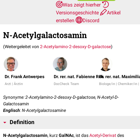
Was zeigt hierher
Versionsgeschichte
Artikel
erstellen
Discord
N-Acetylgalactosamin
(Weitergeleitet von
2-Acetylamino-2-desoxy-D-galactose
)
Dr. Frank Antwerpes
Dr. rer. nat. Fabienne Reh
Dr. rer. nat. Maximil
Arzt | Ärztin
DocCheck Team
Biologe/in | Chemiker/in 
Synonyme: 2-Acetylamino-2-desoxy-D-galactose, N-Acetyl-D-
Galactosamin
Englisch
: N-Acetylgalactosamine
Definition
N-Acetylgalactosamin
, kurz
GalNAc
, ist das
Acetyl
-
Derivat
des