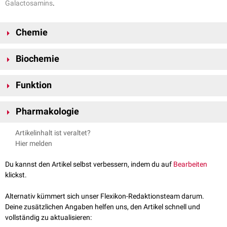
Galactosamins
.
Chemie
Die
Summenformel
von N-Acetylgalactosamin lautet C
H
NO
. Die
8
15
6
Biochemie
molare Masse
beträgt 221,21 g/
mol
. Der
Schmelzpunkt
liegt bei 158–
162 °C. N-Acetylgalactosamin ist gut löslich in
Wasser
.
Die Übertragung von N-Acetylgalactosamin auf
Serin
- oder
Funktion
Threoninreste
von
Proteinen
erfolgt über die aktivierte Form (
UDP-
GalNAc
). Die Übertragung wird durch
N-
N-Acetylgalactosamin hat verschiedene Funktionen:
Acetylgalactosaminyltransferasen
katalysiert.
Pharmakologie
Beim Menschen bildet N-Acetylgalactosamin das terminale
Kohlenhydrat
des
Blutgruppenmerkmals
A des
AB0-Systems
. Das
GalNAc wird in der
Pharmazie
für zielgerichtete Wirkstofftransporte
Artikelinhalt ist veraltet?
Blutgruppenmerkmal B enthält stattdessen Galactose.
(
Drug Delivery
) verwendet.
Hier melden
N-Acetylgalactosamin ist ein Baustein von
Glykolipiden
und
Glykoproteinen
der Zellmembran. Ferner ist es ein Bestandteil des
Du kannst den Artikel selbst verbessern, indem du auf
Bearbeiten
Chondroitinsulfats
und anderer
Glykosaminoglykane
(GAGs).
klickst.
N-Acetylgalactosamin kommt in hoher Konzentration in den
Nervenzellen
von Menschen und Tieren vor.
Alternativ kümmert sich unser Flexikon-Redaktionsteam darum.
Deine zusätzlichen Angaben helfen uns, den Artikel schnell und
vollständig zu aktualisieren: