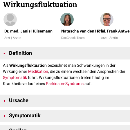
Wirkungsfluktuation
Dr. med. Janis Hülsemann
Natascha van den Höfel
Dr. Frank Antw
Arzt | Ärztin
DocCheck Team
Arzt | Ärztin
Definition
Als
Wirkungsfluktuation
bezeichnet man Schwankungen in der
Wirkung einer
Medikation
, die zu einem wechselnden Ansprechen der
Symptomatik
führt. Wirkungsfluktuationen treten häufig im
Krankheitsverlauf eines
Parkinson-Syndroms
auf.
Ursache
Für Wirkungsfluktuationen sind mehrere Faktoren verantwortlich. Das
Symptomatik
therapeutische Fenster
, in der die Parkinson-Medikation optimal wirkt
und in dem weder eine Über- noch Unterbeweglichkeit auftritt, wird im
Man unterscheidet
motorische
und nicht-motorische
Krankheitsverlauf zunehmend enger. Dies liegt unter anderem daran,
[
1
]