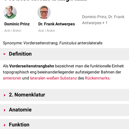
Dominic Prinz, Dr. Frank
Antwerpes + 1
Dominic Prinz
Dr. Frank Antwerpes
Arzt | Ärztin
Arzt | Ärztin
Synonyme: Vorderseitenstrang, Funiculus anterolateralis
Definition
Als
Vorderseitenstrangbahn
bezeichnet man die funktionelle Einheit
topographisch eng beieinanderliegender aufsteigender Bahnen der
anterioren
und
lateralen
weißen Substanz
des
Rückenmarks
.
2. Nomenklatur
Der Begriff "Vorderseitenstrangbahn" ist die anatomische Entsprechung
Anatomie
der funktionellen Bezeichnung "
anterolaterales System
". Beide Namen
werden häufig synonym verwendet.
Die Vorderseitenstrangbahn wird durch Faserstränge gebildet, die auf
Funktion
verschiedene
supraspinale
Zentren projizieren. Dazu zählen: