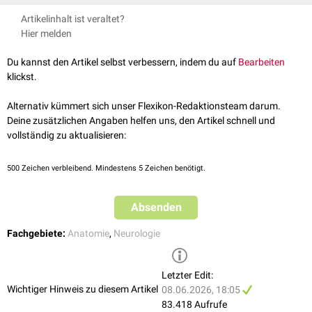
Tractus spinothalamicus anterior
Die Bahnen des Funiculus anterolateralis führen Fasern der
Artikelinhalt ist veraltet?
Tractus spinothalamicus lateralis
protopathischen Sensibilität
(
Nozizeption
und Temperatur), sowie in
Hier melden
Tractus spinoreticularis
geringem Maße auch Fasern der gering diskriminierenden
epikritischen
Tractus spinotectalis
Sensibilität
. Sie entstammen von
Rezeptoren
, die an den Ausläufern der
Du kannst den Artikel selbst verbessern, indem du auf
Bearbeiten
dendritischen Fortsätze der sensiblen
pseudounipolaren Neurone
(1.
klickst.
Neuron) gelegen sind. Der
axonale
Fortsatz der in den
Spinalganglien
lokalisierten sensiblen Neurone tritt über den Sulcus posterolateralis in
Alternativ kümmert sich unser Flexikon-Redaktionsteam darum.
die
graue Substanz
des Rückenmarks ein. Hier erfolgt die Umschaltung
Deine zusätzlichen Angaben helfen uns, den Artikel schnell und
der auf die entsprechenden
Strangzellen
des Hinterhorns, deren
Axone
vollständig zu aktualisieren:
über die
Commissura alba anterior
kreuzend in die jeweilige Faserbahn
des Vorderseitenstranges der
kontralateralen
Seite eintreten. Die weitere
500
Zeichen verbleibend. Mindestens 5 Zeichen benötigt.
Verschaltung auf das 3. Neuron geschieht in den supraspinalen
Zielgebieten:
Absenden
Thalamus
Formatio reticularis
Fachgebiete:
Anatomie
,
Neurologie
Tectum
Letzter Edit:
Wichtiger Hinweis zu diesem Artikel
08.06.2026, 18:05
83.418 Aufrufe