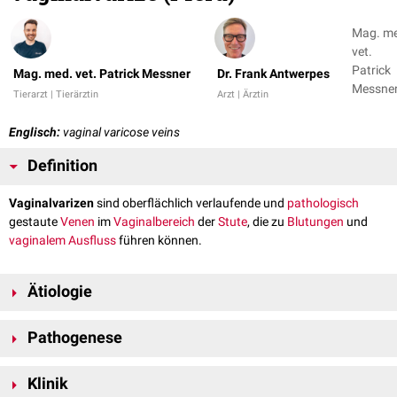
Mag. m
vet.
Patrick
Mag. med. vet. Patrick Messner
Dr. Frank Antwerpes
Messner
Tierarzt | Tierärztin
Arzt | Ärztin
Dr. Fran
Antwer
Englisch:
vaginal varicose veins
Definition
Vaginalvarizen
sind oberflächlich verlaufende und
pathologisch
gestaute
Venen
im
Vaginalbereich
der
Stute
, die zu
Blutungen
und
vaginalem
Ausfluss
führen können.
Ätiologie
Die Auslöser von Vaginalvarizen sind derzeit (2021) noch nicht bekannt.
Pathogenese
Diskutiert werden einerseits eine altersassoziierte Venenschwäche,
andererseits aber auch der
hormonelle
Einfluss auf den
Blutfluss
der
Vaginalvarizen befinden sich meistens am Dach der Vagina im Bereich
genitalen
Schleimhäute
.
Klinik
des Hymenalrings. Abhängig von ihrer Lage und Ausprägung können sie