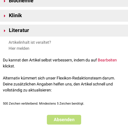
Biochemie
umfasst 10
Exons
.
Das
Protein
ist 367
Aminosäuren
lang und liegt als
Homodimer
vor. Die
Klinik
molekulare Masse
beträgt 40,8
kDa
.
Porphyria cutanea tarda
sowie die
Hepatoerythropoetische Porphyrie
Katalysierte Reaktion
Literatur
werden durch
Mutationen
des UROD-Gens oder einen Mangel des
Im fünften Schritt der
Hämsynthese
katalysiert die Uroporphyrinogen-
Enzyms verursacht.
↑
National Library of Medicine – Gene
UROD uroporphyrinogen
Decarboxylase die Decarboxylierung der vier Acetatreste des
Artikelinhalt ist veraltet?
decarboxylase [ Homo sapiens (human)
]. Abgerufen am
[
2
]
Uroporphyrinogen zu Methylgruppen.
Hier melden
20.06.2023
4
H
+
+
U
r
o
p
o
r
p
h
y
r
i
n
o
g
e
n
→
4
C
O
2
+
K
o
p
r
o
p
o
r
p
h
y
r
i
n
o
g
e
n
↑
UniProt.
P06132 · DCUP_HUMAN
. Abgerufen am 20.06.2023
Du kannst den Artikel selbst verbessern, indem du auf
Bearbeiten
Durch diesen Schritt wird Uroporphyrinogen III zu
Koproporphyrinogen
klickst.
III
bzw. Uroporphyrinogen I zu
Koproporphyrinogen I
umgewandelt.
Lediglich Uroporphyrinogen III kann für die
Synthese
von
Häm
weiter
Alternativ kümmert sich unser Flexikon-Redaktionsteam darum.
verwendet werden.
Deine zusätzlichen Angaben helfen uns, den Artikel schnell und
vollständig zu aktualisieren:
500
Zeichen verbleibend. Mindestens 5 Zeichen benötigt.
Absenden