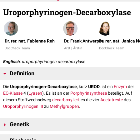
Uroporphyrinogen-Decarboxylase
Dr. rer. nat. Fabienne Reh
Dr. Frank Antwerpes
Dr. rer. nat. Janica N
DocCheck Team
Arzt | Ärztin
DocCheck Team
Englisch
: uroporphyrinogen decarboxylase
Definition
Die
Uroporphyrinogen-Decarboxylase
, kurz
UROD
, ist ein
Enzym
der
EC-Klasse
4 (
Lyasen
). Es ist an der
Porphyrinsynthese
beteiligt. Auf
diesem Stoffwechselweg
decarboxyliert
es die vier
Acetatreste
des
Uroporphyrinogen III
zu
Methylgruppen
.
Genetik
Das UROD-
Gen
liegt auf
Chromosom 1
am
Genlokus
1p34.1 und
[
1
]