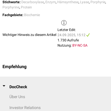
Stichworte:
Decarboxylase
,
Enzym
,
Hämsynthese
,
Lyase
,
Porphyrie
,
Porphyrine
,
Protein
Fachgebiete:
Biochemie
Letzter Edit:
Schematische Darstellung der Hämsynthese und der zugehörigen
Wichtiger Hinweis zu diesem Artikel
24.09.2025, 15:12
Enzymdefekte
1.730 Aufrufe
Nutzung:
BY-NC-SA
Empfehlung
DocCheck
Über Uns
Investor Relations