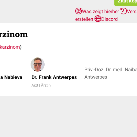
Zitat ko
Was zeigt hierher
Vers
erstellen
Discord
arzinom
rkarzinom
)
Priv.-Doz. Dr. med. Naib
Antwerpes
ba Nabieva
Dr. Frank Antwerpes
Arzt | Ärztin