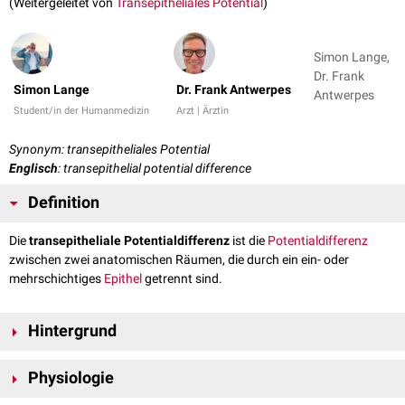
(Weitergeleitet von
Transepitheliales Potential
)
Simon Lange,
Dr. Frank
Simon Lange
Dr. Frank Antwerpes
Antwerpes
Student/in der Humanmedizin
Arzt | Ärztin
Synonym: transepitheliales Potential
Englisch
: transepithelial potential difference
Definition
Die
transepitheliale Potentialdifferenz
ist die
Potentialdifferenz
zwischen zwei anatomischen Räumen, die durch ein ein- oder
mehrschichtiges
Epithel
getrennt sind.
Hintergrund
Eine transepitheliale Potentialdifferenz lässt unter anderem am
Physiologie
Tubulusepithel
, an der
Nasenschleimhaut
, am
Darmepithel
und an
Drüsenepithelien
ableiten.