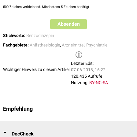
Vorsichtsmaßnahmen beim Einsatz
500
Zeichen verbleibend. Mindestens 5 Zeichen benötigt.
Beim Einsatz von Tranquilizern sollte darauf geachtet werden, dass keine
gleichzeitige Gabe von zentral wirkenden
Analgetika
(z.B.
Tramadol
,
Absenden
Morphium
) und Alkohol bzw. keine gleichzeitige Gabe ähnlich wirkender
Medikamente
(Benzodiazepine + Antihistaminika + Neuroleptika) erfolgt.
Stichworte:
Benzodiazepin
Dadurch könnte die Wirkung der einzelnen Substanzen um ein Vielfaches
Fachgebiete:
Anästhesiologie
,
Arzneimittel
,
Psychiatrie
potenziert werden, sodass unabsehbare Regulationsstörungen von
Kreislauf
und
Atmung
entstehen können.
Letzter Edit:
Wichtiger Hinweis zu diesem Artikel
07.06.2018, 16:22
120.435 Aufrufe
Nutzung:
BY-NC-SA
Empfehlung
DocCheck