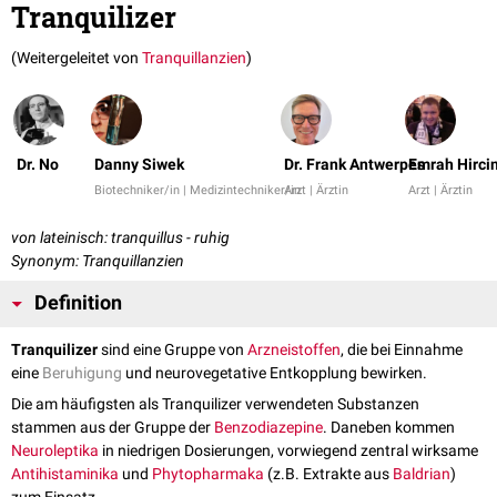
Tranquilizer
(Weitergeleitet von
Tranquillanzien
)
Dr. No
Danny Siwek
Dr. Frank Antwerpes
Emrah Hirci
Biotechniker/in | Medizintechniker/in
Arzt | Ärztin
Arzt | Ärztin
von lateinisch: tranquillus - ruhig
Synonym: Tranquillanzien
Definition
Tranquilizer
sind eine Gruppe von
Arzneistoffen
, die bei Einnahme
eine
Beruhigung
und neurovegetative Entkopplung bewirken.
Die am häufigsten als Tranquilizer verwendeten Substanzen
stammen aus der Gruppe der
Benzodiazepine
. Daneben kommen
Neuroleptika
in niedrigen Dosierungen, vorwiegend zentral wirksame
Antihistaminika
und
Phytopharmaka
(z.B. Extrakte aus
Baldrian
)