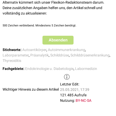
primäres
Myxödem
20 bis 30
Alternativ kümmert sich unser Flexikon-Redaktionsteam darum.
Deine zusätzlichen Angaben helfen uns, den Artikel schnell und
Morbus Basedow
10 bis 20
vollständig zu aktualisieren:
postpartale Thyreoiditis
20 bis 40
500
Zeichen verbleibend. Mindestens 5 Zeichen benötigt.
zytokininduzierte
Thyreoiditis
10 bis 20
Absenden
subakute
Thyreoiditis de Quervain
0 bis 20
Stichworte:
Autoantikörper
,
Autoimmunerkrankung
,
Laborparameter
,
Präanalytik
,
Schilddrüse
,
Schilddrüsenerkrankung
,
Schilddrüsenautonomie
ca. 5
Thyreoiditis
Normalbevölkerung
ca. 5
Fachgebiete:
Endokrinologie u. Diabetologie
,
Labormedizin
Letzter Edit:
Wichtiger Hinweis zu diesem Artikel
25.05.2021, 17:39
121.485 Aufrufe
Nutzung:
BY-NC-SA