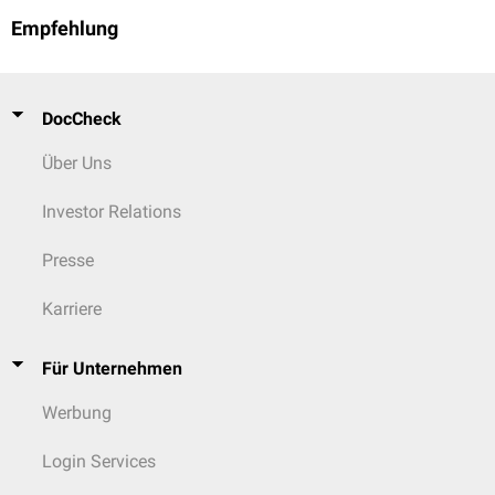
Empfehlung
DocCheck
Über Uns
Investor Relations
Presse
Karriere
Für Unternehmen
Werbung
Login Services