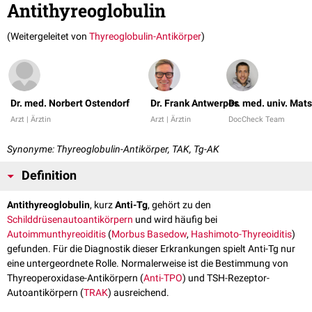
Antithyreoglobulin
(Weitergeleitet von
Thyreoglobulin-Antikörper
)
Dr. med. Norbert Ostendorf
Dr. Frank Antwerpes
Dr. med. univ. Mats
Arzt | Ärztin
Arzt | Ärztin
DocCheck Team
Synonyme: Thyreoglobulin-Antikörper, TAK, Tg-AK
Definition
Antithyreoglobulin
, kurz
Anti-Tg
, gehört zu den
Schilddrüsenautoantikörpern
und wird häufig bei
Autoimmunthyreoiditis
(
Morbus Basedow
,
Hashimoto-Thyreoiditis
)
gefunden. Für die Diagnostik dieser Erkrankungen spielt Anti-Tg nur
eine untergeordnete Rolle. Normalerweise ist die Bestimmung von
Thyreoperoxidase-Antikörpern (
Anti-TPO
) und TSH-Rezeptor-
Autoantikörpern (
TRAK
) ausreichend.