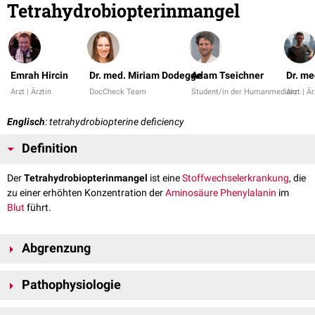
Tetrahydrobiopterinmangel
Emrah Hircin
Dr. med. Miriam Dodegge
Adam Tseichner
Dr. me
Arzt | Ärztin
DocCheck Team
Student/in der Humanmedizin
Arzt | Är
Englisch
: tetrahydrobiopterine deficiency
Definition
Der
Tetrahydrobiopterinmangel
ist eine
Stoffwechselerkrankung
, die
zu einer erhöhten Konzentration der
Aminosäure
Phenylalanin
im
Blut
führt.
Abgrenzung
Manche Autoren fassen den Tetrahydrobiopterinmangel als eine
Pathophysiologie
Unterform der
Phenylketonurie
auf. Ausgehend von der
zugrundeliegenden Störung wird an dieser Stelle der
Tetrahydrobiopterin
ist als
Cofaktor
bei der Umwandlung der