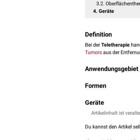
3.2
Oberflächenthe
4
Geräte
Definition
Bei der
Teletherapie
hand
Tumors
aus der Entfernun
Anwendungsgebiet
Teletherapie kann bei pr
Formen
und
Chemotherapie
("Che
Man unterscheidet folge
Geräte
Tiefentherapie
Die bei weitem häufigste
Artikelinhalt ist veralt
Ultraharte
Photonens
Ein Linearbeschleuniger 
Du kannst den Artikel se
Wird erzeugt mit
L
Strahlenenergien
zu wähl
15MeV (
Megavolt
Linearbeschleuniger sind