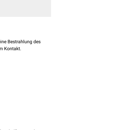
 eine Bestrahlung des
em Kontakt.
ion mit
Operation
("OP")
arbeschleuniger
.
nd unterschiedlichen
meist zwischen 6MeV-
ptionen nicht.
ngtiefe
, bieten einen