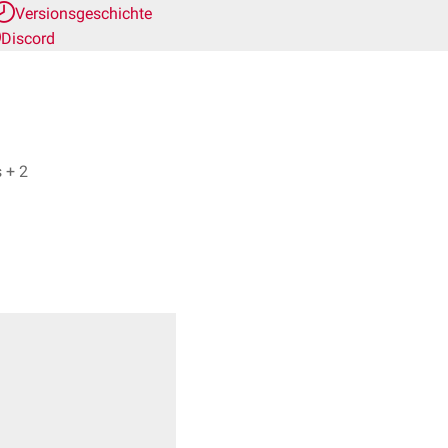
Versionsgeschichte
Discord
Dr. Benjamin Abels, Dr. Frank Antwerpes + 2