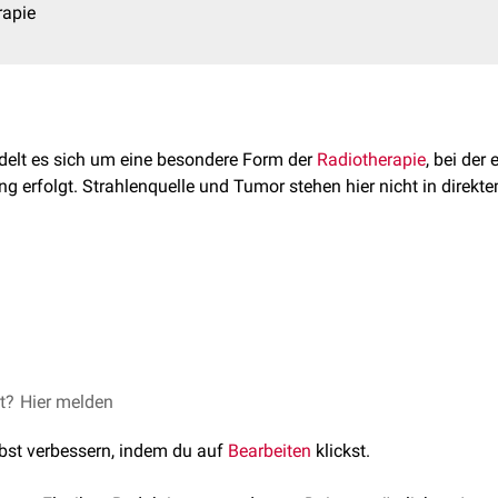
rapie
elt es sich um eine besondere Form der
Radiotherapie
, bei der
g erfolgt. Strahlenquelle und Tumor stehen hier nicht in direkt
aktisch allen Arten von
Krebs
zum Einsatz kommen! In Kombinat
mo") erhöht sie in vielen Fällen den Therapie-Erfolg signifikant.
nde zwei Formen der Teletherapie:
 Methode der Teletherapie ist die Tiefenbestrahlung mittels
et?
Hier melden
Line
trahlung
(
Gammastrahlung
) oder
Elektronenstrahlung
bietet die Möglichkeit zwischen verschiedenen
Strahlungsarten
u
lbst verbessern, indem du auf
Bearbeiten
klickst.
inearbeschleuniger
(mit
Multi-Leaf-Collimator
), hohe Energie, 
en. Früher verwendete
Telekobaltgeräte
dagegen bieten solche O
therapie
= über 1.000 keV)
 desweiteren schonender für die Haut, bieten eine größere
Eindri