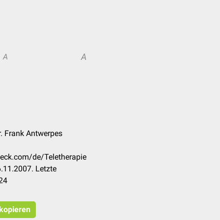
A
A
r. Frank Antwerpes
heck.com/de/Teletherapie
.11.2007. Letzte
24
 kopieren