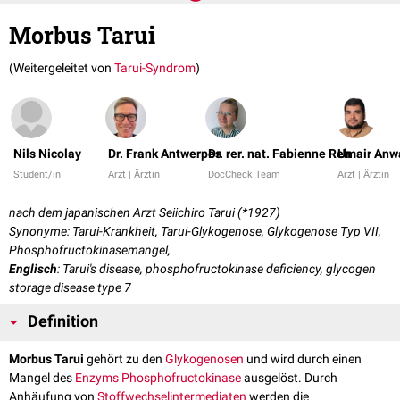
Morbus Tarui
(Weitergeleitet von
Tarui-Syndrom
)
Nils Nicolay
Dr. Frank Antwerpes
Dr. rer. nat. Fabienne Reh
Umair Anw
Student/in
Arzt | Ärztin
DocCheck Team
Arzt | Ärztin
nach dem japanischen Arzt Seiichiro Tarui (*1927)
Synonyme: Tarui-Krankheit, Tarui-Glykogenose, Glykogenose Typ VII,
Phosphofructokinasemangel,
Englisch
: Tarui's disease, phosphofructokinase deficiency, glycogen
storage disease type 7
Definition
Morbus Tarui
gehört zu den
Glykogenosen
und wird durch einen
Mangel des
Enzyms
Phosphofructokinase
ausgelöst. Durch
Anhäufung von
Stoffwechselintermediaten
werden die