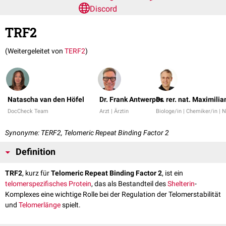
Discord
TRF2
(Weitergeleitet von
TERF2
)
Natascha van den Höfel
Dr. Frank Antwerpes
Dr. rer. nat. Maximili
DocCheck Team
Arzt | Ärztin
Biologe/in | Chemiker/in | 
Synonyme: TERF2, Telomeric Repeat Binding Factor 2
Definition
TRF2
, kurz für
Telomeric Repeat Binding Factor 2
, ist ein
telomerspezifisches
Protein
, das als Bestandteil des
Shelterin
-
Komplexes eine wichtige Rolle bei der Regulation der Telomerstabilität
und
Telomerlänge
spielt.