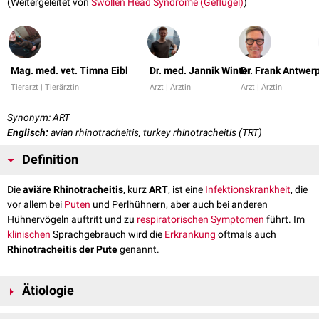
(Weitergeleitet von
Swollen Head Syndrome (Geflügel)
)
Mag. med. vet. Timna Eibl
Dr. med. Jannik Winter
Dr. Frank Antwer
Tierarzt | Tierärztin
Arzt | Ärztin
Arzt | Ärztin
Synonym: ART
Englisch:
avian rhinotracheitis, turkey rhinotracheitis (TRT)
Definition
Die
aviäre Rhinotracheitis
, kurz
ART
, ist eine
Infektionskrankheit
, die
vor allem bei
Puten
und Perlhühnern, aber auch bei anderen
Hühnervögeln auftritt und zu
respiratorischen
Symptomen
führt. Im
klinischen
Sprachgebrauch wird die
Erkrankung
oftmals auch
Rhinotracheitis der Pute
genannt.
Ätiologie
Die aviäre Rhinotracheitis wird durch das
aviäre Rhinotracheitisvirus