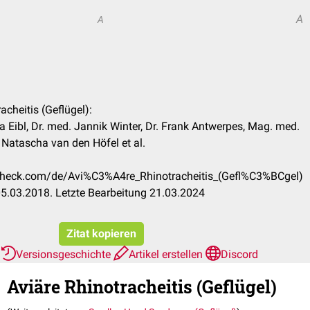
A
A
racheitis (Geflügel):
 Eibl, Dr. med. Jannik Winter, Dr. Frank Antwerpes, Mag. med.
, Natascha van den Höfel et al.
ccheck.com/de/Avi%C3%A4re_Rhinotracheitis_(Gefl%C3%BCgel)
5.03.2018. Letzte Bearbeitung 21.03.2024
Zitat kopieren
r
Versionsgeschichte
Artikel erstellen
Discord
Aviäre Rhinotracheitis (Geflügel)