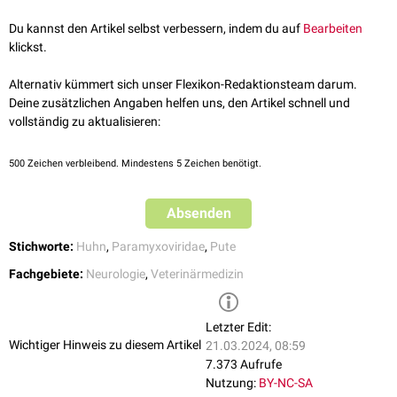
Siegmann O, Neumann U (Hrsg.) 2012. Kompendium der
Geflügelkrankheiten. 7., überarbeitete Auflage. Hannover:
Du kannst den Artikel selbst verbessern, indem du auf
Bearbeiten
Schlütersche Verlagsgesellschaft mbH & Co. KG. ISBN: 978-
klickst.
84268333-4
Wikipedia.
Aviäre Rhinotracheitis
(abgerufen am 06.08.2021)
Alternativ kümmert sich unser Flexikon-Redaktionsteam darum.
Deine zusätzlichen Angaben helfen uns, den Artikel schnell und
vollständig zu aktualisieren:
500
Zeichen verbleibend. Mindestens 5 Zeichen benötigt.
Absenden
Stichworte:
Huhn
,
Paramyxoviridae
,
Pute
Fachgebiete:
Neurologie
,
Veterinärmedizin
Letzter Edit:
Wichtiger Hinweis zu diesem Artikel
21.03.2024, 08:59
7.373 Aufrufe
Nutzung:
BY-NC-SA