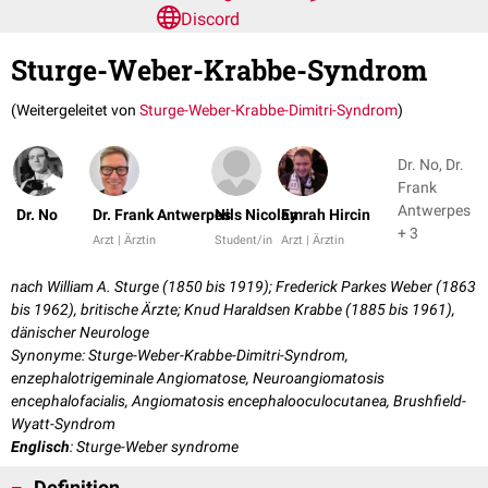
Discord
Sturge-Weber-Krabbe-Syndrom
(Weitergeleitet von
Sturge-Weber-Krabbe-Dimitri-Syndrom
)
Dr. No, Dr.
Frank
Antwerpes
Dr. No
Dr. Frank Antwerpes
Nils Nicolay
Emrah Hircin
+ 3
Arzt | Ärztin
Student/in
Arzt | Ärztin
nach William A. Sturge (1850 bis 1919); Frederick Parkes Weber (1863
bis 1962), britische Ärzte; Knud Haraldsen Krabbe (1885 bis 1961),
dänischer Neurologe
Synonyme: Sturge-Weber-Krabbe-Dimitri-Syndrom,
enzephalotrigeminale Angiomatose, Neuroangiomatosis
encephalofacialis, Angiomatosis encephalooculocutanea, Brushfield-
Wyatt-Syndrom
Englisch
: Sturge-Weber syndrome