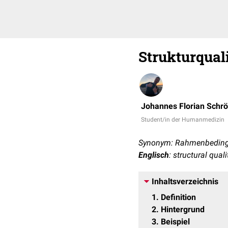
Strukturquali
Johannes Florian Schr
Student/in der Humanmedizin
Synonym: Rahmenbeding
Englisch
: structural quali
Inhaltsverzeichnis
1
Definition
2
Hintergrund
3
Beispiel