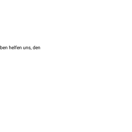
andeln in
Diagnostik
,
en der Versorgung, etwa
.
:1743–8.
ben helfen uns, den