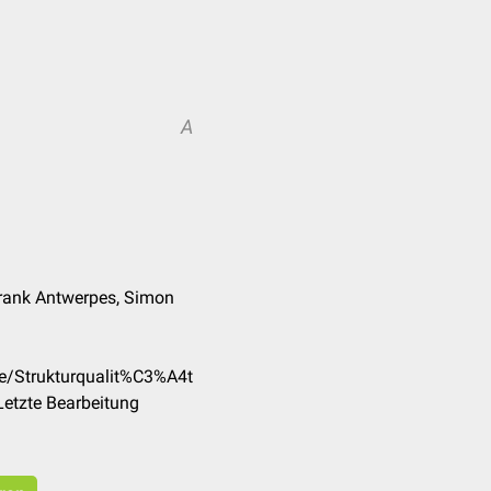
A
Frank Antwerpes, Simon
de/Strukturqualit%C3%A4t
Letzte Bearbeitung