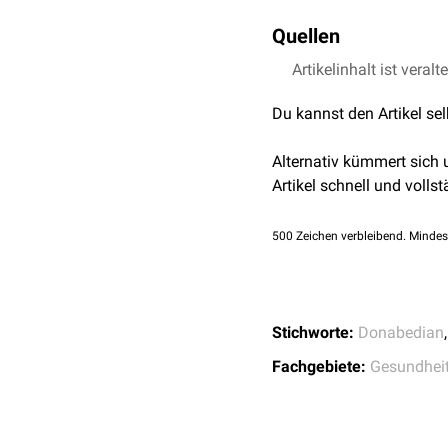
Qualitätsberichte nach 
Hygieneinfrastruktur
Von der Strukturqualität 
Quellen
Verfügbarkeit von
Lei
Therapie,
Pflege
und
Kom
Fortbildungskonzept
Komplikationen
,
Heilung
Artikelinhalt ist veralt
↑
Donabedian A.
The 
Dokumentationssyst
Notfallausrüstung
Du kannst den Artikel se
Definition von Zustän
Alternativ kümmert sich
Artikel schnell und vollst
500
Zeichen verbleibend. Mindes
Stichworte:
Donabedian
Fachgebiete:
Gesundhei