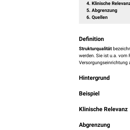
4
Klinische Relevan
5
Abgrenzung
6
Quellen
Definition
Strukturqualität
bezeichn
werden. Sie ist u.a. vom
Versorgungseinrichtung 
Hintergrund
Der Begriff gehört zum
Q
Beispiel
Ergebnisqualität
gliedert.
Bedingungen, die eine fa
Zur Strukturqualität zähle
Wahrscheinlichkeit, dass
Klinische Relevanz
Qualifikation und An
nicht automatisch gute
B
Im deutschen Gesundheit
Räumlichkeiten
Krankheitsverlauf
abhän
Abgrenzung
Mindestmengenregelung
technische Ausstattu