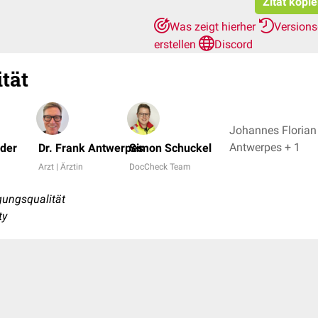
Zitat kopi
Was zeigt hierher
Version
erstellen
Discord
tät
Johannes Florian 
Antwerpes + 1
öder
Dr. Frank Antwerpes
Simon Schuckel
Arzt | Ärztin
DocCheck Team
ungsqualität
ty