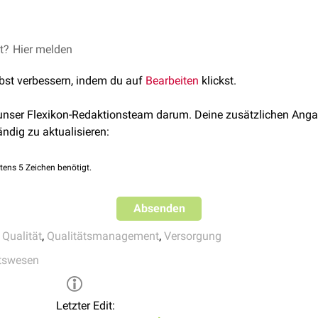
§ 137
SGB V
erfasst und öffentlich berichtet.
zu unterscheiden ist die
Prozessqualität
, die das tatsächliche H
tlinien
munikation
beschreibt. Die Ergebnisqualität bewertet die Folg
e
, Funktionsfähigkeit,
Lebensqualität
oder
Patientenzufriedenheit
et?
quality of care. How can it be assessed?
Hier melden
JAMA. 1988;260(12)
eme
lbst verbessern, indem du auf
Bearbeiten
klickst.
digkeiten
 unser Flexikon-Redaktionsteam darum. Deine zusätzlichen Anga
ändig zu aktualisieren:
tens 5 Zeichen benötigt.
Absenden
,
Qualität
,
Qualitätsmanagement
,
Versorgung
tswesen
Letzter Edit: