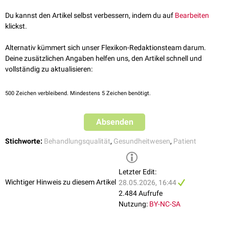
Interviews oder Freitextauswertungen. Erfasst werden typischerweise
Inanspruchnahme von Versorgung. Sie ist jedoch kein sicherer Nachweis
mehrere Dimensionen, etwa
Schmerz
- und
Beschwerdekontrolle
,
Du kannst den Artikel selbst verbessern, indem du auf
Bearbeiten
medizinischer Qualität, da sie subjektiv ist und von zahlreichen anderen
ärztliche und pflegerische Kommunikation, Beteiligung an
klickst.
Faktoren (individueller Krankheitsverlauf, Krankheitsschwere)
Entscheidungen,
Wartezeiten
und Entlassmanagement. Die Antworten
beeinflusst wird.
erfolgen häufig auf abgestuften
Likert-Skalen
, zum Beispiel von „sehr
Alternativ kümmert sich unser Flexikon-Redaktionsteam darum.
zufrieden“ bis „sehr unzufrieden“.
Deine zusätzlichen Angaben helfen uns, den Artikel schnell und
vollständig zu aktualisieren:
500
Zeichen verbleibend. Mindestens 5 Zeichen benötigt.
Absenden
Stichworte:
Behandlungsqualität
,
Gesundheitwesen
,
Patient
Letzter Edit:
Wichtiger Hinweis zu diesem Artikel
28.05.2026, 16:44
2.484 Aufrufe
Nutzung:
BY-NC-SA