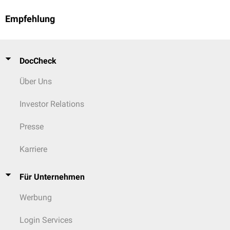
Empfehlung
DocCheck
Über Uns
Investor Relations
Presse
Karriere
Für Unternehmen
Werbung
Login Services