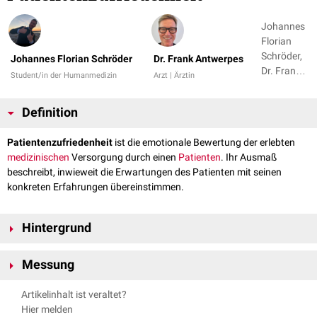
Johannes
Florian
Schröder,
Johannes Florian Schröder
Dr. Frank Antwerpes
Dr. Frank
Student/in der Humanmedizin
Arzt | Ärztin
Antwerpes
Definition
Patientenzufriedenheit
ist die emotionale Bewertung der erlebten
medizinischen
Versorgung durch einen
Patienten
. Ihr Ausmaß
beschreibt, inwieweit die Erwartungen des Patienten mit seinen
konkreten Erfahrungen übereinstimmen.
Hintergrund
Patientenzufriedenheit ist ein wichtiger Bestandteil der
Messung
Qualitätsbewertung im
Gesundheitswesen
. Sie umfasst nicht nur das
Behandlungsergebnis
, sondern auch die Rahmenbedingungen der
Gemessen wird Patientenzufriedenheit meist mit standardisierten
Artikelinhalt ist veraltet?
Behandlung. Eine hohe Patientenzufriedenheit fördert die
Therapietreue
,
Fragebögen
(
PROMs
) oder durch Beschwerdeanalysen, seltener durch
Hier melden
das Vertrauen in den Behandler und die Bereitschaft zur weiteren